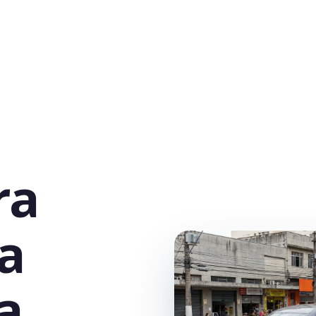
ra
la
a,