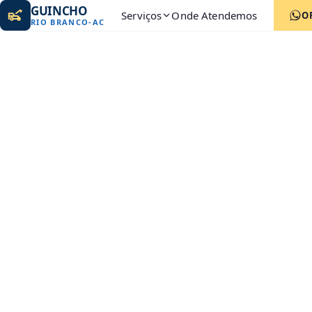
GUINCHO
Serviços
Onde Atendemos
O
RIO BRANCO
-
AC