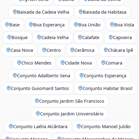
Baixada da Cadeia Velha
Baixada da Habitasa
Base
Boa Esperança
Boa União
Boa Vista
Bosque
Cadeia Velha
Calafate
Capoeira
Casa Nova
Centro
Cerâmica
Chácara Ipê
Chico Mendes
Cidade Nova
Comara
Conjunto Adalberto Sena
Conjunto Esperança
Conjunto Guiomard Santos
Conjunto Habitar Brasil
Conjunto Jardim São Francisco
Conjunto Jardim Universitário
Conjunto Laélia Alcântara
Conjunto Manoel Julião
Conjunto Mariana
Conjunto Mascarenhas de Moraes