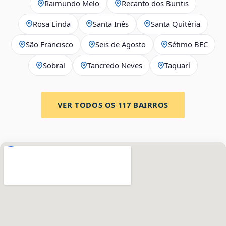
Raimundo Melo
Recanto dos Buritis
Rosa Linda
Santa Inês
Santa Quitéria
São Francisco
Seis de Agosto
Sétimo BEC
Sobral
Tancredo Neves
Taquarí
VER TODOS OS
117
BAIRROS