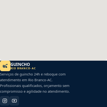
GUINCHO
RIO BRANCO
-
AC
Serviços de guincho 24h e reboque com
atendimento em
Rio Branco
-
AC
.
Profissionais qualificados, orçamento sem
compromisso e agilidade no atendimento.