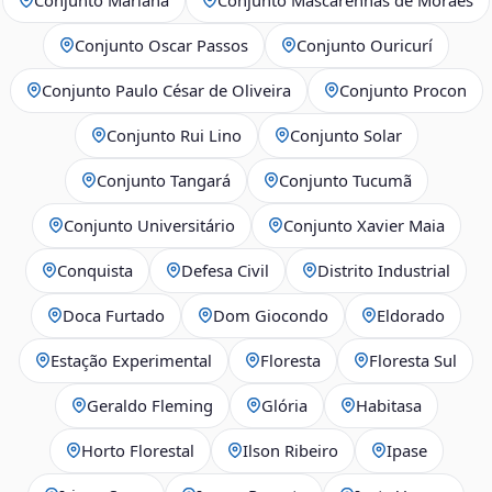
Conjunto Oscar Passos
Conjunto Ouricurí
Conjunto Paulo César de Oliveira
Conjunto Procon
Conjunto Rui Lino
Conjunto Solar
Conjunto Tangará
Conjunto Tucumã
Conjunto Universitário
Conjunto Xavier Maia
Conquista
Defesa Civil
Distrito Industrial
Doca Furtado
Dom Giocondo
Eldorado
Estação Experimental
Floresta
Floresta Sul
Geraldo Fleming
Glória
Habitasa
Horto Florestal
Ilson Ribeiro
Ipase