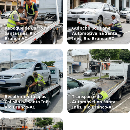
Reboque de Carro na
Guincho por Pane
Santa Inês, Rio
Automotiva na Santa
Branco‑AC
Inês, Rio Branco‑AC
Recolhimento após
Transporte de
Colisão na Santa Inês,
Automóvel na Santa
Rio Branco‑AC
Inês, Rio Branco‑AC