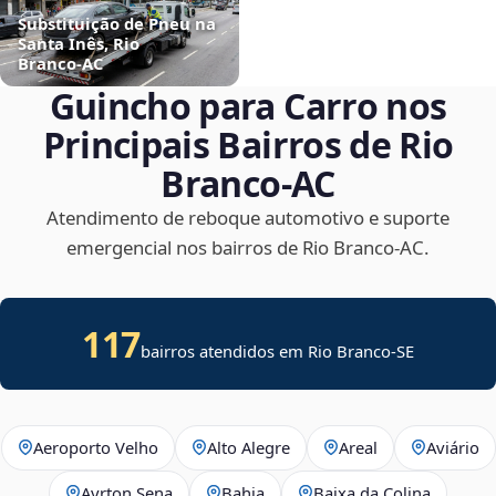
Substituição de Pneu na
Santa Inês, Rio
Branco‑AC
Guincho para Carro nos
Principais Bairros de Rio
Branco‑AC
Atendimento de reboque automotivo e suporte
emergencial nos bairros de Rio Branco‑AC.
117
bairros atendidos em
Rio Branco
-
SE
Aeroporto Velho
Alto Alegre
Areal
Aviário
Ayrton Sena
Bahia
Baixa da Colina