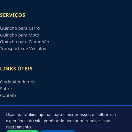
SERVIÇOS
Guincho para Carro
Guincho para Moto
Guincho para Caminhão
Transporte de Veículos
LINKS ÚTEIS
Onde Atendemos
Sobre
Contato
CONTATO
Usamos cookies apenas para medir acessos e melhorar a
experiência do site. Você pode aceitar ou recusar esse
rastreamento.
Atendimento em
Rio Branco
-
AC
e regiões parceiras