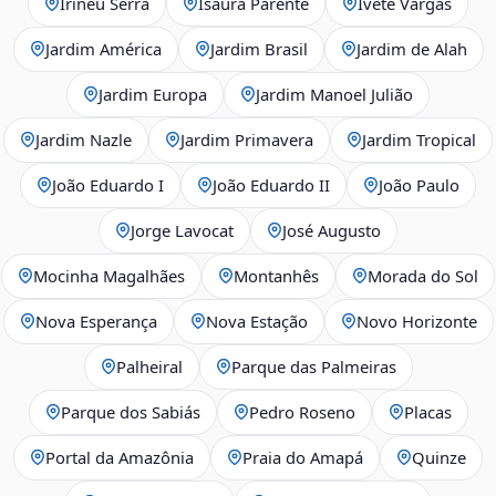
Irineu Serra
Isaura Parente
Ivete Vargas
Jardim América
Jardim Brasil
Jardim de Alah
Jardim Europa
Jardim Manoel Julião
Jardim Nazle
Jardim Primavera
Jardim Tropical
João Eduardo I
João Eduardo II
João Paulo
Jorge Lavocat
José Augusto
Mocinha Magalhães
Montanhês
Morada do Sol
Nova Esperança
Nova Estação
Novo Horizonte
Palheiral
Parque das Palmeiras
Parque dos Sabiás
Pedro Roseno
Placas
Portal da Amazônia
Praia do Amapá
Quinze