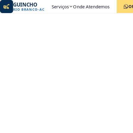
GUINCHO
Serviços
Onde Atendemos
O
RIO BRANCO
-
AC