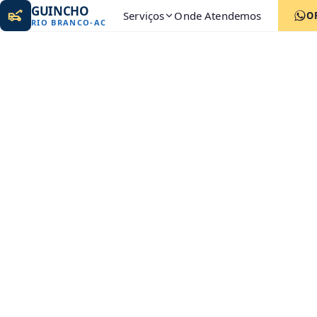
GUINCHO
Serviços
Onde Atendemos
O
RIO BRANCO
-
AC