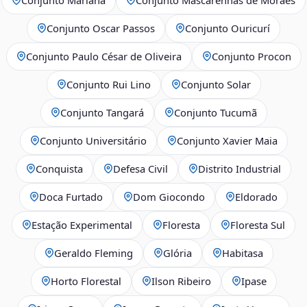
Conjunto Oscar Passos
Conjunto Ouricurí
Conjunto Paulo César de Oliveira
Conjunto Procon
Conjunto Rui Lino
Conjunto Solar
Conjunto Tangará
Conjunto Tucumã
Conjunto Universitário
Conjunto Xavier Maia
Conquista
Defesa Civil
Distrito Industrial
Doca Furtado
Dom Giocondo
Eldorado
Estação Experimental
Floresta
Floresta Sul
Geraldo Fleming
Glória
Habitasa
Horto Florestal
Ilson Ribeiro
Ipase