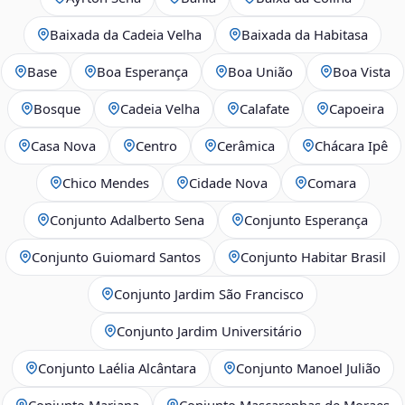
Baixada da Cadeia Velha
Baixada da Habitasa
Base
Boa Esperança
Boa União
Boa Vista
Bosque
Cadeia Velha
Calafate
Capoeira
Casa Nova
Centro
Cerâmica
Chácara Ipê
Chico Mendes
Cidade Nova
Comara
Conjunto Adalberto Sena
Conjunto Esperança
Conjunto Guiomard Santos
Conjunto Habitar Brasil
Conjunto Jardim São Francisco
Conjunto Jardim Universitário
Conjunto Laélia Alcântara
Conjunto Manoel Julião
Conjunto Mariana
Conjunto Mascarenhas de Moraes