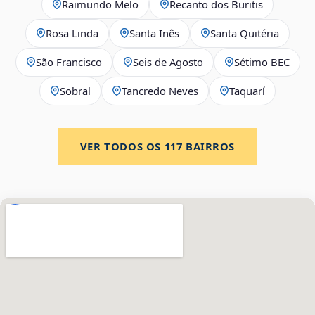
Raimundo Melo
Recanto dos Buritis
Rosa Linda
Santa Inês
Santa Quitéria
São Francisco
Seis de Agosto
Sétimo BEC
Sobral
Tancredo Neves
Taquarí
VER TODOS OS
117
BAIRROS