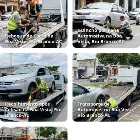
Guincho por Pane
Reboque de Carro na
Automotiva na Boa
Boa Vista, Rio Branco‑AC
Vista, Rio Branco‑AC
Recolhimento após
Transporte de
Colisão na Boa Vista, Rio
Automóvel na Boa Vista,
Branco‑AC
Rio Branco‑AC