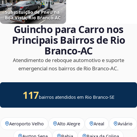
Substituição de Pneu na
Boa Vista, Rio Branco‑AC
Guincho para Carro nos
Principais Bairros de Rio
Branco‑AC
Atendimento de reboque automotivo e suporte
emergencial nos bairros de Rio Branco‑AC.
117
bairros atendidos em
Rio Branco
-
SE
Aeroporto Velho
Alto Alegre
Areal
Aviário
Ayrton Sena
Bahia
Baixa da Colina