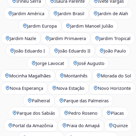
Irineu Serra
Isaura Parente
Ivete Vargas
Jardim América
Jardim Brasil
Jardim de Alah
Jardim Europa
Jardim Manoel Julião
Jardim Nazle
Jardim Primavera
Jardim Tropical
João Eduardo I
João Eduardo II
João Paulo
Jorge Lavocat
José Augusto
Mocinha Magalhães
Montanhês
Morada do Sol
Nova Esperança
Nova Estação
Novo Horizonte
Palheiral
Parque das Palmeiras
Parque dos Sabiás
Pedro Roseno
Placas
Portal da Amazônia
Praia do Amapá
Quinze