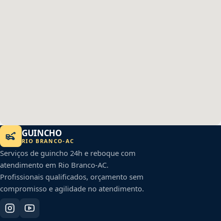
GUINCHO
RIO BRANCO
-
AC
Serviços de guincho 24h e reboque com
atendimento em
Rio Branco
-
AC
.
Profissionais qualificados, orçamento sem
compromisso e agilidade no atendimento.