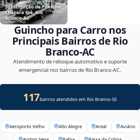
Substituição de Pneu na
Chácara Ipê, Rio
Branco‑AC
Guincho para Carro nos
Principais Bairros de Rio
Branco‑AC
Atendimento de reboque automotivo e suporte
emergencial nos bairros de Rio Branco‑AC.
117
bairros atendidos em
Rio Branco
-
SE
Aeroporto Velho
Alto Alegre
Areal
Aviário
Ayrton Sena
Bahia
Baixa da Colina