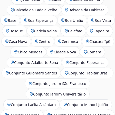
Baixada da Cadeia Velha
Baixada da Habitasa
Base
Boa Esperança
Boa União
Boa Vista
Bosque
Cadeia Velha
Calafate
Capoeira
Casa Nova
Centro
Cerâmica
Chácara Ipê
Chico Mendes
Cidade Nova
Comara
Conjunto Adalberto Sena
Conjunto Esperança
Conjunto Guiomard Santos
Conjunto Habitar Brasil
Conjunto Jardim São Francisco
Conjunto Jardim Universitário
Conjunto Laélia Alcântara
Conjunto Manoel Julião
Conjunto Mariana
Conjunto Mascarenhas de Moraes