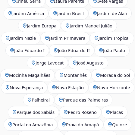
Irineu Serra
Isaura Parente
Ivete Vargas
Jardim América
Jardim Brasil
Jardim de Alah
Jardim Europa
Jardim Manoel Julião
Jardim Nazle
Jardim Primavera
Jardim Tropical
João Eduardo I
João Eduardo II
João Paulo
Jorge Lavocat
José Augusto
Mocinha Magalhães
Montanhês
Morada do Sol
Nova Esperança
Nova Estação
Novo Horizonte
Palheiral
Parque das Palmeiras
Parque dos Sabiás
Pedro Roseno
Placas
Portal da Amazônia
Praia do Amapá
Quinze