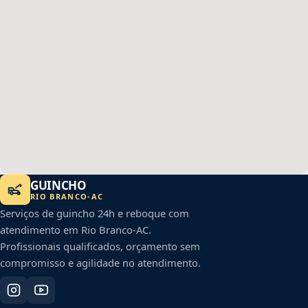
GUINCHO
RIO BRANCO
-
AC
Serviços de guincho 24h e reboque com
atendimento em
Rio Branco
-
AC
.
Profissionais qualificados, orçamento sem
compromisso e agilidade no atendimento.