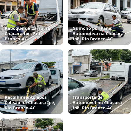
Reboque de Carro na
Guincho por Pane
Chácara Ipê, Rio
Automotiva na Chácara
Branco‑AC
Ipê, Rio Branco‑AC
Recolhimento após
Transporte de
Colisão na Chácara Ipê,
Automóvel na Chácara
Rio Branco‑AC
Ipê, Rio Branco‑AC