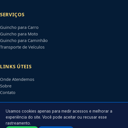
SERVIÇOS
Guincho para Carro
Guincho para Moto
Guincho para Caminhão
Transporte de Veículos
LINKS ÚTEIS
Onde Atendemos
Sobre
Contato
CONTATO
Usamos cookies apenas para medir acessos e melhorar a
experiência do site. Você pode aceitar ou recusar esse
rastreamento.
Atendimento em
Rio Branco
-
AC
e regiões parceiras