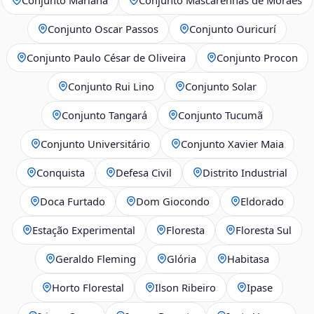
Conjunto Oscar Passos
Conjunto Ouricurí
Conjunto Paulo César de Oliveira
Conjunto Procon
Conjunto Rui Lino
Conjunto Solar
Conjunto Tangará
Conjunto Tucumã
Conjunto Universitário
Conjunto Xavier Maia
Conquista
Defesa Civil
Distrito Industrial
Doca Furtado
Dom Giocondo
Eldorado
Estação Experimental
Floresta
Floresta Sul
Geraldo Fleming
Glória
Habitasa
Horto Florestal
Ilson Ribeiro
Ipase