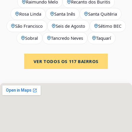
Raimundo Melo
Recanto dos Buritis
Rosa Linda
Santa Inês
Santa Quitéria
São Francisco
Seis de Agosto
Sétimo BEC
Sobral
Tancredo Neves
Taquarí
VER TODOS OS
117
BAIRROS