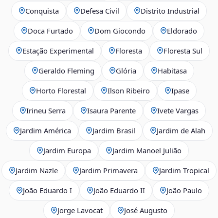
Conquista
Defesa Civil
Distrito Industrial
Doca Furtado
Dom Giocondo
Eldorado
Estação Experimental
Floresta
Floresta Sul
Geraldo Fleming
Glória
Habitasa
Horto Florestal
Ilson Ribeiro
Ipase
Irineu Serra
Isaura Parente
Ivete Vargas
Jardim América
Jardim Brasil
Jardim de Alah
Jardim Europa
Jardim Manoel Julião
Jardim Nazle
Jardim Primavera
Jardim Tropical
João Eduardo I
João Eduardo II
João Paulo
Jorge Lavocat
José Augusto