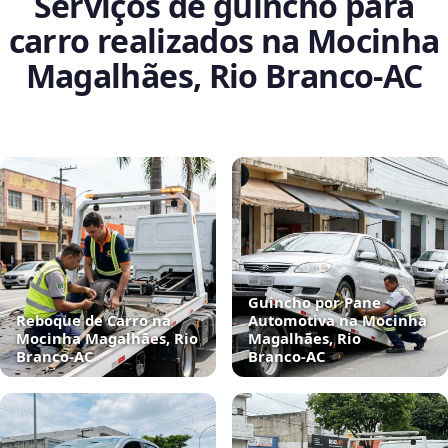
Serviços de guincho para
carro realizados na Mocinha
Magalhães, Rio Branco‑AC
Guincho por Pane
Reboque de Carro na
Automotiva na Mocinha
Mocinha Magalhães, Rio
Magalhães, Rio
Branco‑AC
Branco‑AC