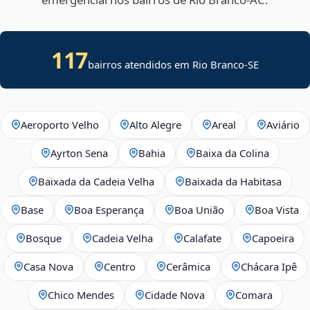
117
bairros atendidos em
Rio Branco
-
SE
Aeroporto Velho
Alto Alegre
Areal
Aviário
Ayrton Sena
Bahia
Baixa da Colina
Baixada da Cadeia Velha
Baixada da Habitasa
Base
Boa Esperança
Boa União
Boa Vista
Bosque
Cadeia Velha
Calafate
Capoeira
Casa Nova
Centro
Cerâmica
Chácara Ipê
Chico Mendes
Cidade Nova
Comara