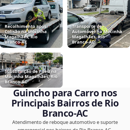
Recolhimento após
Transporte de
Colisão na Mocinha
Automóvel na Mocinha
Magalhães, Rio
Magalhães, Rio
Branco‑AC
Branco‑AC
Substituição de Pneu na
Mocinha Magalhães, Rio
Branco‑AC
Guincho para Carro nos
Principais Bairros de Rio
Branco‑AC
Atendimento de reboque automotivo e suporte
emergencial nos bairros de Rio Branco‑AC.