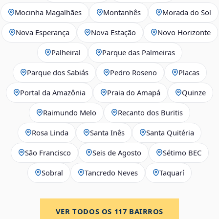
Mocinha Magalhães
Montanhês
Morada do Sol
Nova Esperança
Nova Estação
Novo Horizonte
Palheiral
Parque das Palmeiras
Parque dos Sabiás
Pedro Roseno
Placas
Portal da Amazônia
Praia do Amapá
Quinze
Raimundo Melo
Recanto dos Buritis
Rosa Linda
Santa Inês
Santa Quitéria
São Francisco
Seis de Agosto
Sétimo BEC
Sobral
Tancredo Neves
Taquarí
VER TODOS OS
117
BAIRROS