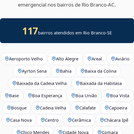
emergencial nos bairros de Rio Branco‑AC.
117
bairros atendidos em
Rio Branco
-
SE
Aeroporto Velho
Alto Alegre
Areal
Aviário
Ayrton Sena
Bahia
Baixa da Colina
Baixada da Cadeia Velha
Baixada da Habitasa
Base
Boa Esperança
Boa União
Boa Vista
Bosque
Cadeia Velha
Calafate
Capoeira
Casa Nova
Centro
Cerâmica
Chácara Ipê
Chico Mendes
Cidade Nova
Comara