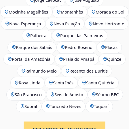
Mocinha Magalhães
Montanhês
Morada do Sol
Nova Esperança
Nova Estação
Novo Horizonte
Palheiral
Parque das Palmeiras
Parque dos Sabiás
Pedro Roseno
Placas
Portal da Amazônia
Praia do Amapá
Quinze
Raimundo Melo
Recanto dos Buritis
Rosa Linda
Santa Inês
Santa Quitéria
São Francisco
Seis de Agosto
Sétimo BEC
Sobral
Tancredo Neves
Taquarí
VER TODOS OS
117
BAIRROS