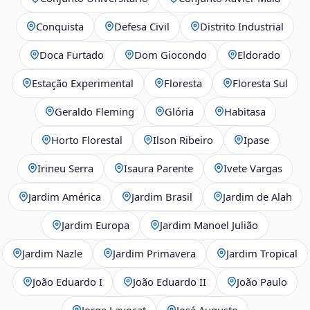
Conquista
Defesa Civil
Distrito Industrial
Doca Furtado
Dom Giocondo
Eldorado
Estação Experimental
Floresta
Floresta Sul
Geraldo Fleming
Glória
Habitasa
Horto Florestal
Ilson Ribeiro
Ipase
Irineu Serra
Isaura Parente
Ivete Vargas
Jardim América
Jardim Brasil
Jardim de Alah
Jardim Europa
Jardim Manoel Julião
Jardim Nazle
Jardim Primavera
Jardim Tropical
João Eduardo I
João Eduardo II
João Paulo
Jorge Lavocat
José Augusto