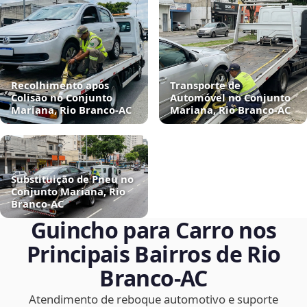
Recolhimento após
Transporte de
Colisão no Conjunto
Automóvel no Conjunto
Mariana, Rio Branco‑AC
Mariana, Rio Branco‑AC
Substituição de Pneu no
Conjunto Mariana, Rio
Branco‑AC
Guincho para Carro nos
Principais Bairros de Rio
Branco‑AC
Atendimento de reboque automotivo e suporte