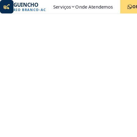
GUINCHO
Serviços
Onde Atendemos
O
RIO BRANCO
-
AC