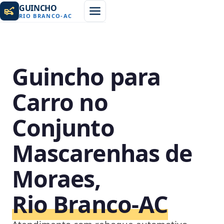
GUINCHO
RIO BRANCO
-
AC
Guincho para
Carro no
Conjunto
Mascarenhas de
Moraes,
Rio Branco‑AC