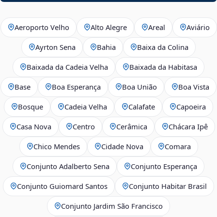
Aeroporto Velho
Alto Alegre
Areal
Aviário
Ayrton Sena
Bahia
Baixa da Colina
Baixada da Cadeia Velha
Baixada da Habitasa
Base
Boa Esperança
Boa União
Boa Vista
Bosque
Cadeia Velha
Calafate
Capoeira
Casa Nova
Centro
Cerâmica
Chácara Ipê
Chico Mendes
Cidade Nova
Comara
Conjunto Adalberto Sena
Conjunto Esperança
Conjunto Guiomard Santos
Conjunto Habitar Brasil
Conjunto Jardim São Francisco