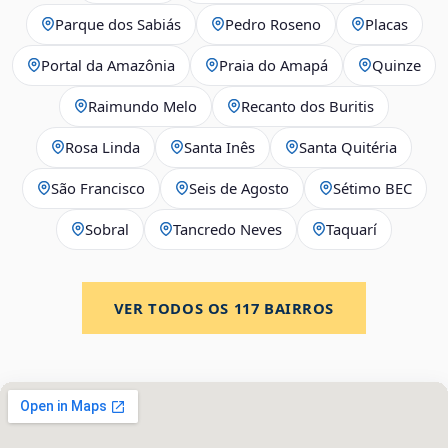
Parque dos Sabiás
Pedro Roseno
Placas
Portal da Amazônia
Praia do Amapá
Quinze
Raimundo Melo
Recanto dos Buritis
Rosa Linda
Santa Inês
Santa Quitéria
São Francisco
Seis de Agosto
Sétimo BEC
Sobral
Tancredo Neves
Taquarí
VER TODOS OS
117
BAIRROS