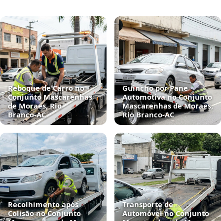
Reboque de Carro no
Guincho por Pane
Conjunto Mascarenhas
Automotiva no Conjunto
de Moraes, Rio
Mascarenhas de Moraes,
Branco‑AC
Rio Branco‑AC
Recolhimento após
Transporte de
Colisão no Conjunto
Automóvel no Conjunto