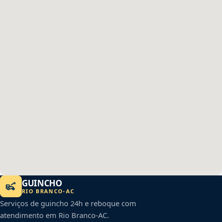
GUINCHO
RIO BRANCO
-
AC
Serviços de guincho 24h e reboque com
atendimento em
Rio Branco
-
AC
.