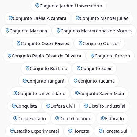
Conjunto Jardim Universitário
Conjunto Laélia Alcântara
Conjunto Manoel Julião
Conjunto Mariana
Conjunto Mascarenhas de Moraes
Conjunto Oscar Passos
Conjunto Ouricurí
Conjunto Paulo César de Oliveira
Conjunto Procon
Conjunto Rui Lino
Conjunto Solar
Conjunto Tangará
Conjunto Tucumã
Conjunto Universitário
Conjunto Xavier Maia
Conquista
Defesa Civil
Distrito Industrial
Doca Furtado
Dom Giocondo
Eldorado
Estação Experimental
Floresta
Floresta Sul