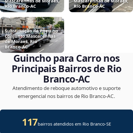
Mascarenhas de Moraes,
Mascarenhas de Moraes,
Rio Branco‑AC
Rio Branco‑AC
Substituição de Pneu no
Conjunto Mascarenhas
de Moraes, Rio
Branco‑AC
Guincho para Carro nos
Principais Bairros de Rio
Branco‑AC
Atendimento de reboque automotivo e suporte
emergencial nos bairros de Rio Branco‑AC.
117
bairros atendidos em
Rio Branco
-
SE