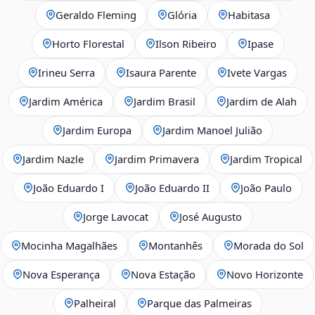
Geraldo Fleming
Glória
Habitasa
Horto Florestal
Ilson Ribeiro
Ipase
Irineu Serra
Isaura Parente
Ivete Vargas
Jardim América
Jardim Brasil
Jardim de Alah
Jardim Europa
Jardim Manoel Julião
Jardim Nazle
Jardim Primavera
Jardim Tropical
João Eduardo I
João Eduardo II
João Paulo
Jorge Lavocat
José Augusto
Mocinha Magalhães
Montanhês
Morada do Sol
Nova Esperança
Nova Estação
Novo Horizonte
Palheiral
Parque das Palmeiras