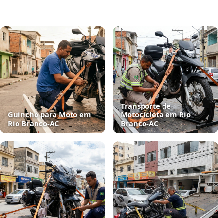
Transporte de
Guincho para Moto em
Motocicleta em Rio
Rio Branco‑AC
Branco‑AC