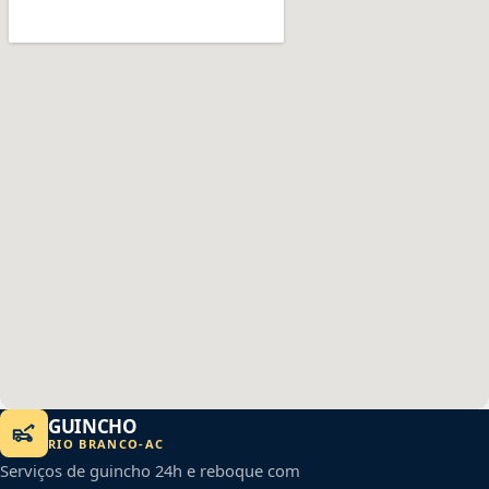
GUINCHO
RIO BRANCO
-
AC
Serviços de guincho 24h e reboque com