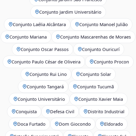
Conjunto Jardim Universitário
Conjunto Laélia Alcântara
Conjunto Manoel Julião
Conjunto Mariana
Conjunto Mascarenhas de Moraes
Conjunto Oscar Passos
Conjunto Ouricurí
Conjunto Paulo César de Oliveira
Conjunto Procon
Conjunto Rui Lino
Conjunto Solar
Conjunto Tangará
Conjunto Tucumã
Conjunto Universitário
Conjunto Xavier Maia
Conquista
Defesa Civil
Distrito Industrial
Doca Furtado
Dom Giocondo
Eldorado