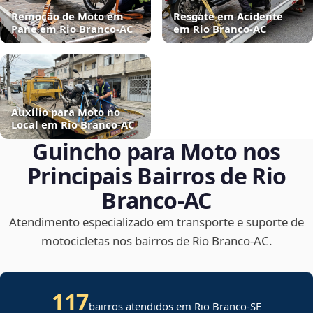
Remoção de Moto em
Resgate em Acidente
Pane em Rio Branco‑AC
em Rio Branco‑AC
Auxílio para Moto no
Local em Rio Branco‑AC
Guincho para Moto nos
Principais Bairros de Rio
Branco‑AC
Atendimento especializado em transporte e suporte de
motocicletas nos bairros de Rio Branco‑AC.
117
bairros atendidos em
Rio Branco
-
SE