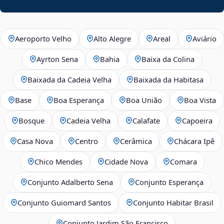
Aeroporto Velho
Alto Alegre
Areal
Aviário
Ayrton Sena
Bahia
Baixa da Colina
Baixada da Cadeia Velha
Baixada da Habitasa
Base
Boa Esperança
Boa União
Boa Vista
Bosque
Cadeia Velha
Calafate
Capoeira
Casa Nova
Centro
Cerâmica
Chácara Ipê
Chico Mendes
Cidade Nova
Comara
Conjunto Adalberto Sena
Conjunto Esperança
Conjunto Guiomard Santos
Conjunto Habitar Brasil
Conjunto Jardim São Francisco