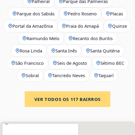
Palheiral
Parque das Palmeiras
Parque dos Sabiás
Pedro Roseno
Placas
Portal da Amazônia
Praia do Amapá
Quinze
Raimundo Melo
Recanto dos Buritis
Rosa Linda
Santa Inês
Santa Quitéria
São Francisco
Seis de Agosto
Sétimo BEC
Sobral
Tancredo Neves
Taquarí
VER TODOS OS
117
BAIRROS