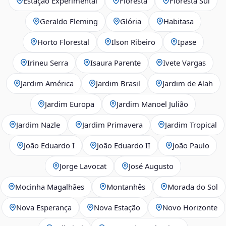
Estação Experimental
Floresta
Floresta Sul
Geraldo Fleming
Glória
Habitasa
Horto Florestal
Ilson Ribeiro
Ipase
Irineu Serra
Isaura Parente
Ivete Vargas
Jardim América
Jardim Brasil
Jardim de Alah
Jardim Europa
Jardim Manoel Julião
Jardim Nazle
Jardim Primavera
Jardim Tropical
João Eduardo I
João Eduardo II
João Paulo
Jorge Lavocat
José Augusto
Mocinha Magalhães
Montanhês
Morada do Sol
Nova Esperança
Nova Estação
Novo Horizonte