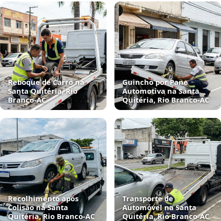
Reboque de Carro na
Guincho por Pane
Santa Quitéria, Rio
Automotiva na Santa
Branco‑AC
Quitéria, Rio Branco‑AC
Recolhimento após
Transporte de
Colisão na Santa
Automóvel na Santa
Quitéria, Rio Branco‑AC
Quitéria, Rio Branco‑AC