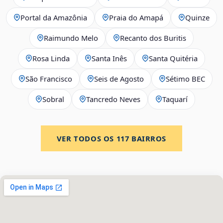
Portal da Amazônia
Praia do Amapá
Quinze
Raimundo Melo
Recanto dos Buritis
Rosa Linda
Santa Inês
Santa Quitéria
São Francisco
Seis de Agosto
Sétimo BEC
Sobral
Tancredo Neves
Taquarí
VER TODOS OS
117
BAIRROS