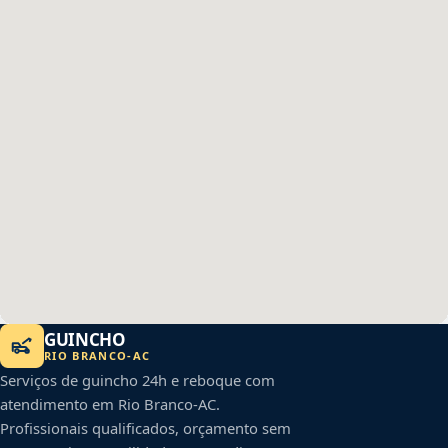
GUINCHO
RIO BRANCO
-
AC
Serviços de guincho 24h e reboque com
atendimento em
Rio Branco
-
AC
.
Profissionais qualificados, orçamento sem