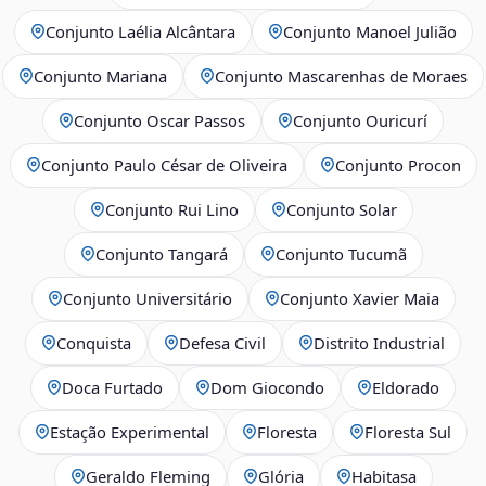
Conjunto Laélia Alcântara
Conjunto Manoel Julião
Conjunto Mariana
Conjunto Mascarenhas de Moraes
Conjunto Oscar Passos
Conjunto Ouricurí
Conjunto Paulo César de Oliveira
Conjunto Procon
Conjunto Rui Lino
Conjunto Solar
Conjunto Tangará
Conjunto Tucumã
Conjunto Universitário
Conjunto Xavier Maia
Conquista
Defesa Civil
Distrito Industrial
Doca Furtado
Dom Giocondo
Eldorado
Estação Experimental
Floresta
Floresta Sul
Geraldo Fleming
Glória
Habitasa