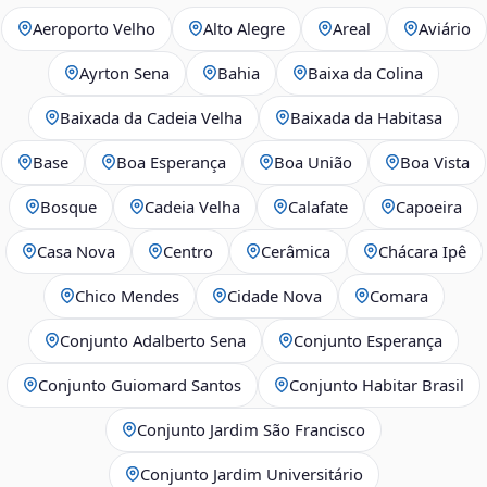
Aeroporto Velho
Alto Alegre
Areal
Aviário
Ayrton Sena
Bahia
Baixa da Colina
Baixada da Cadeia Velha
Baixada da Habitasa
Base
Boa Esperança
Boa União
Boa Vista
Bosque
Cadeia Velha
Calafate
Capoeira
Casa Nova
Centro
Cerâmica
Chácara Ipê
Chico Mendes
Cidade Nova
Comara
Conjunto Adalberto Sena
Conjunto Esperança
Conjunto Guiomard Santos
Conjunto Habitar Brasil
Conjunto Jardim São Francisco
Conjunto Jardim Universitário