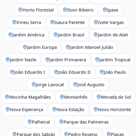
Horto Florestal
Ilson Ribeiro
Ipase
Irineu Serra
Isaura Parente
Ivete Vargas
Jardim América
Jardim Brasil
Jardim de Alah
Jardim Europa
Jardim Manoel Julião
Jardim Nazle
Jardim Primavera
Jardim Tropical
João Eduardo I
João Eduardo II
João Paulo
Jorge Lavocat
José Augusto
Mocinha Magalhães
Montanhês
Morada do Sol
Nova Esperança
Nova Estação
Novo Horizonte
Palheiral
Parque das Palmeiras
Parque dos Sabiás
Pedro Roseno
Placas