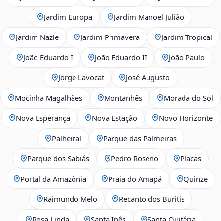
Jardim Europa
Jardim Manoel Julião
Jardim Nazle
Jardim Primavera
Jardim Tropical
João Eduardo I
João Eduardo II
João Paulo
Jorge Lavocat
José Augusto
Mocinha Magalhães
Montanhês
Morada do Sol
Nova Esperança
Nova Estação
Novo Horizonte
Palheiral
Parque das Palmeiras
Parque dos Sabiás
Pedro Roseno
Placas
Portal da Amazônia
Praia do Amapá
Quinze
Raimundo Melo
Recanto dos Buritis
Rosa Linda
Santa Inês
Santa Quitéria