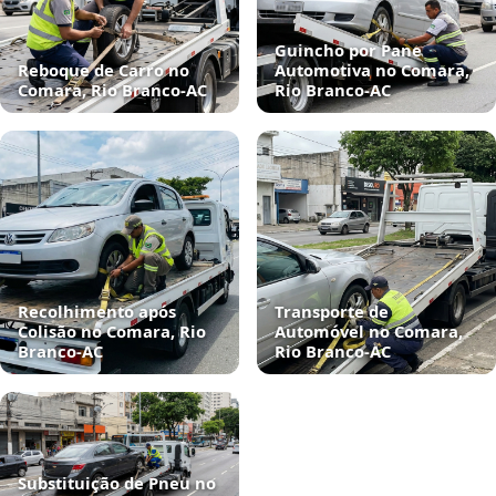
Guincho por Pane
Reboque de Carro no
Automotiva no Comara,
Comara, Rio Branco‑AC
Rio Branco‑AC
Recolhimento após
Transporte de
Colisão no Comara, Rio
Automóvel no Comara,
Branco‑AC
Rio Branco‑AC
Substituição de Pneu no