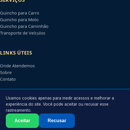
Guincho para Carro
Guincho para Moto
Guincho para Caminhão
Transporte de Veículos
LINKS ÚTEIS
Onde Atendemos
Sobre
Contato
CONTATO
Usamos cookies apenas para medir acessos e melhorar a
experiência do site. Você pode aceitar ou recusar esse
rastreamento.
Atendimento em
Rio Branco
-
AC
e regiões parceiras
contato@guinchosriobranco.com.br
Aceitar
Recusar
©
2026
Guincho em
Rio Branco
-
AC
. Todos os direitos reservados.