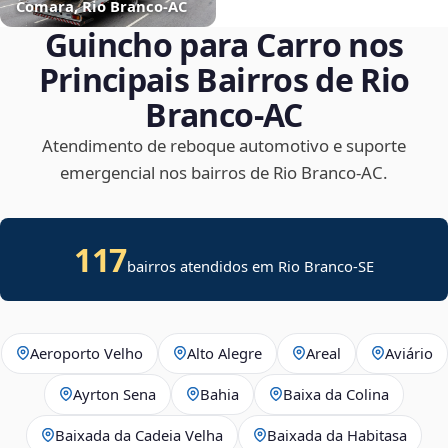
Comara, Rio Branco‑AC
Guincho para Carro nos
Principais Bairros de Rio
Branco‑AC
Atendimento de reboque automotivo e suporte
emergencial nos bairros de Rio Branco‑AC.
117
bairros atendidos em
Rio Branco
-
SE
Aeroporto Velho
Alto Alegre
Areal
Aviário
Ayrton Sena
Bahia
Baixa da Colina
Baixada da Cadeia Velha
Baixada da Habitasa