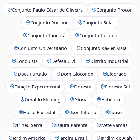
Conjunto Paulo César de Oliveira
Conjunto Procon
Conjunto Rui Lino
Conjunto Solar
Conjunto Tangará
Conjunto Tucumã
Conjunto Universitário
Conjunto Xavier Maia
Conquista
Defesa Civil
Distrito Industrial
Doca Furtado
Dom Giocondo
Eldorado
Estação Experimental
Floresta
Floresta Sul
Geraldo Fleming
Glória
Habitasa
Horto Florestal
Ilson Ribeiro
Ipase
Irineu Serra
Isaura Parente
Ivete Vargas
Jardim América
Jardim Brasil
Jardim de Alah