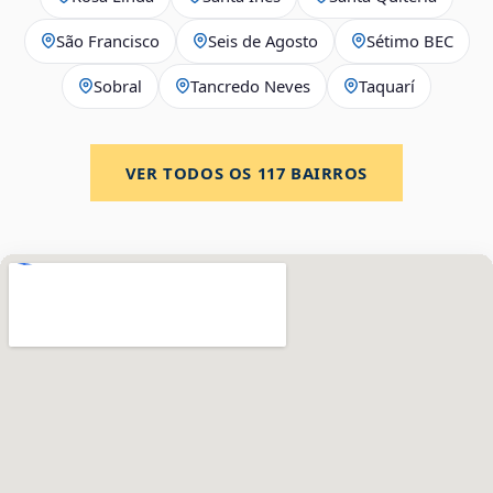
São Francisco
Seis de Agosto
Sétimo BEC
Sobral
Tancredo Neves
Taquarí
VER TODOS OS
117
BAIRROS