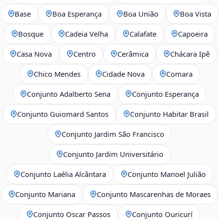
Base
Boa Esperança
Boa União
Boa Vista
Bosque
Cadeia Velha
Calafate
Capoeira
Casa Nova
Centro
Cerâmica
Chácara Ipê
Chico Mendes
Cidade Nova
Comara
Conjunto Adalberto Sena
Conjunto Esperança
Conjunto Guiomard Santos
Conjunto Habitar Brasil
Conjunto Jardim São Francisco
Conjunto Jardim Universitário
Conjunto Laélia Alcântara
Conjunto Manoel Julião
Conjunto Mariana
Conjunto Mascarenhas de Moraes
Conjunto Oscar Passos
Conjunto Ouricurí