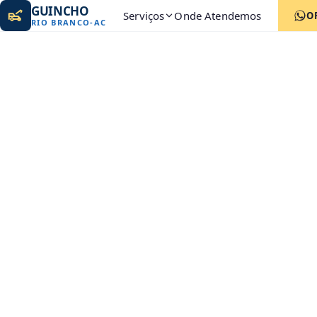
GUINCHO
Serviços
Onde Atendemos
O
RIO BRANCO
-
AC