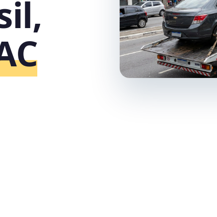
il,
‑AC