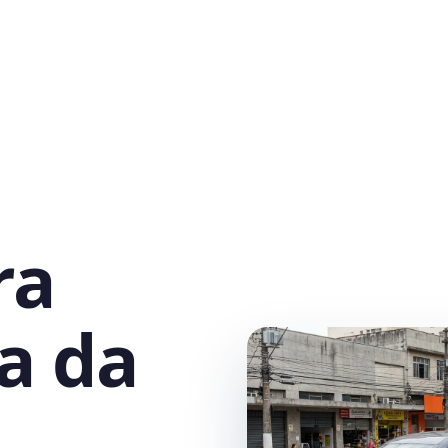
ra
la da