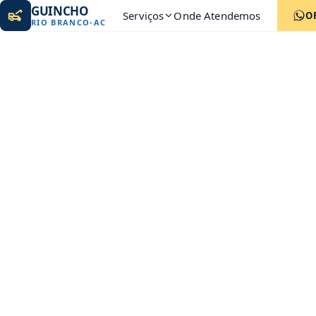
GUINCHO
Serviços
Onde Atendemos
O
RIO BRANCO
-
AC