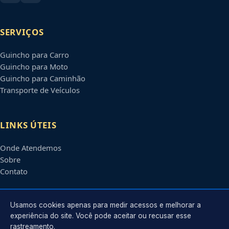
SERVIÇOS
Guincho para Carro
Guincho para Moto
Guincho para Caminhão
Transporte de Veículos
LINKS ÚTEIS
Onde Atendemos
Sobre
Contato
CONTATO
Usamos cookies apenas para medir acessos e melhorar a
experiência do site. Você pode aceitar ou recusar esse
rastreamento.
Atendimento em
Rio Branco
-
AC
e regiões parceiras