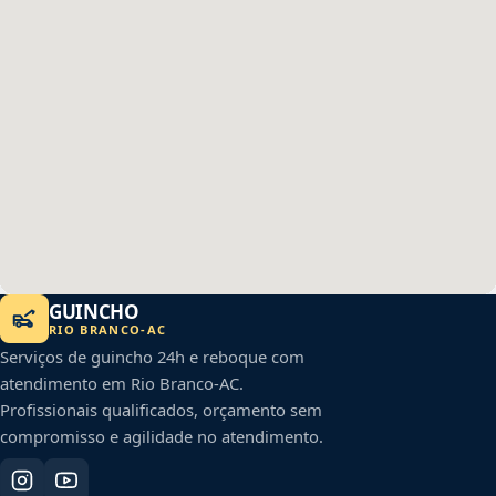
GUINCHO
RIO BRANCO
-
AC
Serviços de guincho 24h e reboque com
atendimento em
Rio Branco
-
AC
.
Profissionais qualificados, orçamento sem
compromisso e agilidade no atendimento.