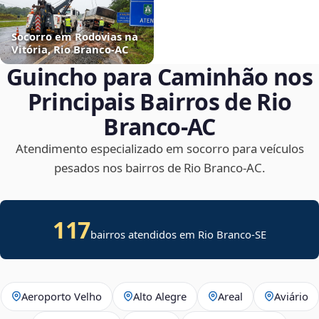
Socorro em Rodovias na
Vitória, Rio Branco‑AC
Guincho para Caminhão nos
Principais Bairros de Rio
Branco‑AC
Atendimento especializado em socorro para veículos
pesados nos bairros de Rio Branco‑AC.
117
bairros atendidos em
Rio Branco
-
SE
Aeroporto Velho
Alto Alegre
Areal
Aviário