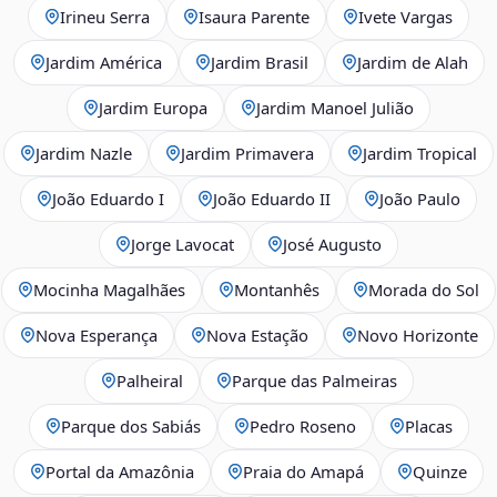
Irineu Serra
Isaura Parente
Ivete Vargas
Jardim América
Jardim Brasil
Jardim de Alah
Jardim Europa
Jardim Manoel Julião
Jardim Nazle
Jardim Primavera
Jardim Tropical
João Eduardo I
João Eduardo II
João Paulo
Jorge Lavocat
José Augusto
Mocinha Magalhães
Montanhês
Morada do Sol
Nova Esperança
Nova Estação
Novo Horizonte
Palheiral
Parque das Palmeiras
Parque dos Sabiás
Pedro Roseno
Placas
Portal da Amazônia
Praia do Amapá
Quinze