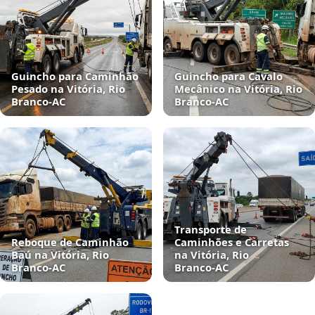
Guincho para Caminhão
Guincho para Cavalo
Pesado na Vitória, Rio
Mecânico na Vitória, Rio
Branco‑AC
Branco‑AC
Transporte de
Reboque de Caminhão
Caminhões e Carretas
Baú na Vitória, Rio
na Vitória, Rio
Branco‑AC
Branco‑AC