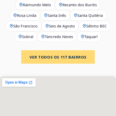
Raimundo Melo
Recanto dos Buritis
Rosa Linda
Santa Inês
Santa Quitéria
São Francisco
Seis de Agosto
Sétimo BEC
Sobral
Tancredo Neves
Taquarí
VER TODOS OS
117
BAIRROS