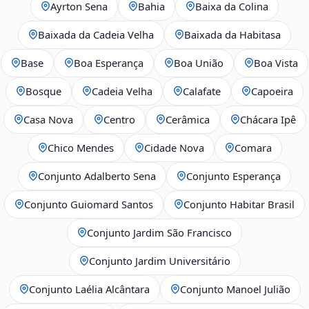
Ayrton Sena
Bahia
Baixa da Colina
Baixada da Cadeia Velha
Baixada da Habitasa
Base
Boa Esperança
Boa União
Boa Vista
Bosque
Cadeia Velha
Calafate
Capoeira
Casa Nova
Centro
Cerâmica
Chácara Ipê
Chico Mendes
Cidade Nova
Comara
Conjunto Adalberto Sena
Conjunto Esperança
Conjunto Guiomard Santos
Conjunto Habitar Brasil
Conjunto Jardim São Francisco
Conjunto Jardim Universitário
Conjunto Laélia Alcântara
Conjunto Manoel Julião