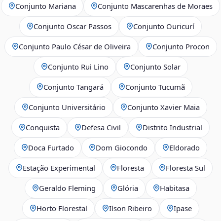
Conjunto Mariana
Conjunto Mascarenhas de Moraes
Conjunto Oscar Passos
Conjunto Ouricurí
Conjunto Paulo César de Oliveira
Conjunto Procon
Conjunto Rui Lino
Conjunto Solar
Conjunto Tangará
Conjunto Tucumã
Conjunto Universitário
Conjunto Xavier Maia
Conquista
Defesa Civil
Distrito Industrial
Doca Furtado
Dom Giocondo
Eldorado
Estação Experimental
Floresta
Floresta Sul
Geraldo Fleming
Glória
Habitasa
Horto Florestal
Ilson Ribeiro
Ipase