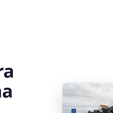
ra
na
,