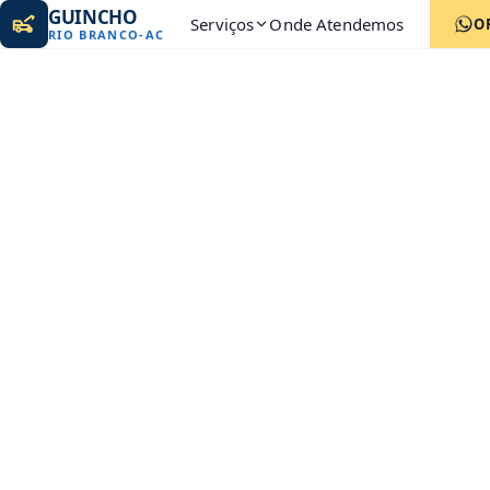
GUINCHO
Serviços
Onde Atendemos
O
RIO BRANCO
-
AC