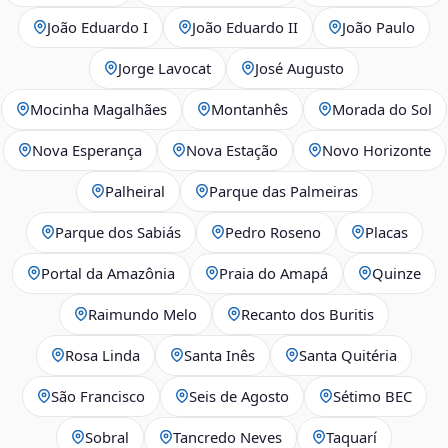
João Eduardo I
João Eduardo II
João Paulo
Jorge Lavocat
José Augusto
Mocinha Magalhães
Montanhês
Morada do Sol
Nova Esperança
Nova Estação
Novo Horizonte
Palheiral
Parque das Palmeiras
Parque dos Sabiás
Pedro Roseno
Placas
Portal da Amazônia
Praia do Amapá
Quinze
Raimundo Melo
Recanto dos Buritis
Rosa Linda
Santa Inês
Santa Quitéria
São Francisco
Seis de Agosto
Sétimo BEC
Sobral
Tancredo Neves
Taquarí