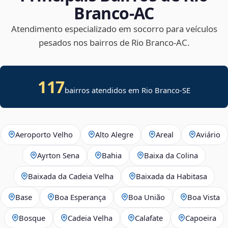
Branco‑AC
Atendimento especializado em socorro para veículos
pesados nos bairros de Rio Branco‑AC.
117
bairros atendidos em
Rio Branco
-
SE
Aeroporto Velho
Alto Alegre
Areal
Aviário
Ayrton Sena
Bahia
Baixa da Colina
Baixada da Cadeia Velha
Baixada da Habitasa
Base
Boa Esperança
Boa União
Boa Vista
Bosque
Cadeia Velha
Calafate
Capoeira