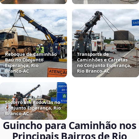
Reboque de Caminhão
Transporte de
Baú no Conjunto
Caminhões e Carretas
Esperança, Rio
no Conjunto Esperança,
Branco‑AC
Rio Branco‑AC
Socorro em Rodovias no
Conjunto Esperança, Rio
Branco‑AC
Guincho para Caminhão nos
Principais Bairros de Rio