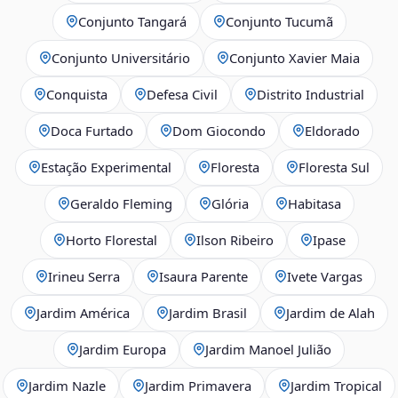
Conjunto Tangará
Conjunto Tucumã
Conjunto Universitário
Conjunto Xavier Maia
Conquista
Defesa Civil
Distrito Industrial
Doca Furtado
Dom Giocondo
Eldorado
Estação Experimental
Floresta
Floresta Sul
Geraldo Fleming
Glória
Habitasa
Horto Florestal
Ilson Ribeiro
Ipase
Irineu Serra
Isaura Parente
Ivete Vargas
Jardim América
Jardim Brasil
Jardim de Alah
Jardim Europa
Jardim Manoel Julião
Jardim Nazle
Jardim Primavera
Jardim Tropical