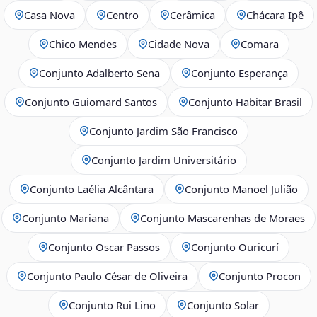
Casa Nova
Centro
Cerâmica
Chácara Ipê
Chico Mendes
Cidade Nova
Comara
Conjunto Adalberto Sena
Conjunto Esperança
Conjunto Guiomard Santos
Conjunto Habitar Brasil
Conjunto Jardim São Francisco
Conjunto Jardim Universitário
Conjunto Laélia Alcântara
Conjunto Manoel Julião
Conjunto Mariana
Conjunto Mascarenhas de Moraes
Conjunto Oscar Passos
Conjunto Ouricurí
Conjunto Paulo César de Oliveira
Conjunto Procon
Conjunto Rui Lino
Conjunto Solar