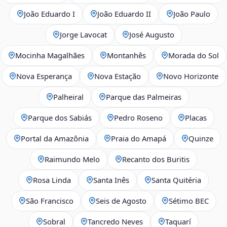
João Eduardo I
João Eduardo II
João Paulo
Jorge Lavocat
José Augusto
Mocinha Magalhães
Montanhês
Morada do Sol
Nova Esperança
Nova Estação
Novo Horizonte
Palheiral
Parque das Palmeiras
Parque dos Sabiás
Pedro Roseno
Placas
Portal da Amazônia
Praia do Amapá
Quinze
Raimundo Melo
Recanto dos Buritis
Rosa Linda
Santa Inês
Santa Quitéria
São Francisco
Seis de Agosto
Sétimo BEC
Sobral
Tancredo Neves
Taquarí