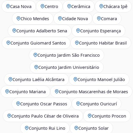
Casa Nova
Centro
Cerâmica
Chácara Ipê
Chico Mendes
Cidade Nova
Comara
Conjunto Adalberto Sena
Conjunto Esperança
Conjunto Guiomard Santos
Conjunto Habitar Brasil
Conjunto Jardim São Francisco
Conjunto Jardim Universitário
Conjunto Laélia Alcântara
Conjunto Manoel Julião
Conjunto Mariana
Conjunto Mascarenhas de Moraes
Conjunto Oscar Passos
Conjunto Ouricurí
Conjunto Paulo César de Oliveira
Conjunto Procon
Conjunto Rui Lino
Conjunto Solar