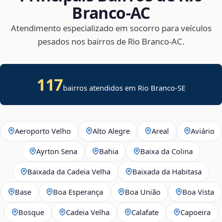
Branco‑AC
Atendimento especializado em socorro para veículos
pesados nos bairros de Rio Branco‑AC.
117
bairros atendidos em
Rio Branco
-
SE
Aeroporto Velho
Alto Alegre
Areal
Aviário
Ayrton Sena
Bahia
Baixa da Colina
Baixada da Cadeia Velha
Baixada da Habitasa
Base
Boa Esperança
Boa União
Boa Vista
Bosque
Cadeia Velha
Calafate
Capoeira