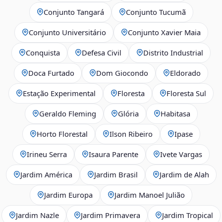
Conjunto Tangará
Conjunto Tucumã
Conjunto Universitário
Conjunto Xavier Maia
Conquista
Defesa Civil
Distrito Industrial
Doca Furtado
Dom Giocondo
Eldorado
Estação Experimental
Floresta
Floresta Sul
Geraldo Fleming
Glória
Habitasa
Horto Florestal
Ilson Ribeiro
Ipase
Irineu Serra
Isaura Parente
Ivete Vargas
Jardim América
Jardim Brasil
Jardim de Alah
Jardim Europa
Jardim Manoel Julião
Jardim Nazle
Jardim Primavera
Jardim Tropical