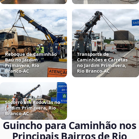
Reboque de Caminhão
Transporte de
Baú no Jardim
Caminhões e Carretas
Primavera, Rio
no Jardim Primavera,
Branco‑AC
Rio Branco‑AC
Socorro em Rodovias no
Jardim Primavera, Rio
Branco‑AC
Guincho para Caminhão nos
Principais Bairros de Rio