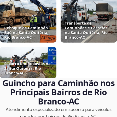
Transporte de
Reboque de Caminhão
Caminhões e Carretas
Baú na Santa Quitéria,
na Santa Quitéria, Rio
Rio Branco‑AC
Branco‑AC
Socorro em Rodovias na
Santa Quitéria, Rio
Branco‑AC
Guincho para Caminhão nos
Principais Bairros de Rio
Branco‑AC
Atendimento especializado em socorro para veículos
pesados nos bairros de Rio Branco‑AC.