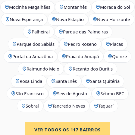
Mocinha Magalhães
Montanhês
Morada do Sol
Nova Esperança
Nova Estação
Novo Horizonte
Palheiral
Parque das Palmeiras
Parque dos Sabiás
Pedro Roseno
Placas
Portal da Amazônia
Praia do Amapá
Quinze
Raimundo Melo
Recanto dos Buritis
Rosa Linda
Santa Inês
Santa Quitéria
São Francisco
Seis de Agosto
Sétimo BEC
Sobral
Tancredo Neves
Taquarí
VER TODOS OS
117
BAIRROS