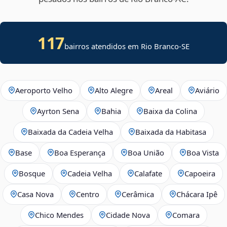
117
bairros atendidos em
Rio Branco
-
SE
Aeroporto Velho
Alto Alegre
Areal
Aviário
Ayrton Sena
Bahia
Baixa da Colina
Baixada da Cadeia Velha
Baixada da Habitasa
Base
Boa Esperança
Boa União
Boa Vista
Bosque
Cadeia Velha
Calafate
Capoeira
Casa Nova
Centro
Cerâmica
Chácara Ipê
Chico Mendes
Cidade Nova
Comara