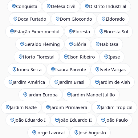
Conquista
Defesa Civil
Distrito Industrial
Doca Furtado
Dom Giocondo
Eldorado
Estação Experimental
Floresta
Floresta Sul
Geraldo Fleming
Glória
Habitasa
Horto Florestal
Ilson Ribeiro
Ipase
Irineu Serra
Isaura Parente
Ivete Vargas
Jardim América
Jardim Brasil
Jardim de Alah
Jardim Europa
Jardim Manoel Julião
Jardim Nazle
Jardim Primavera
Jardim Tropical
João Eduardo I
João Eduardo II
João Paulo
Jorge Lavocat
José Augusto