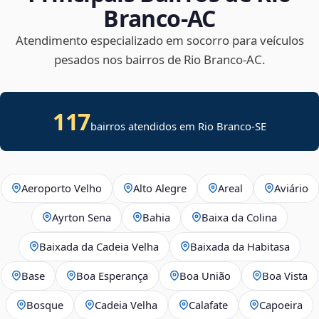
Branco‑AC
Atendimento especializado em socorro para veículos
pesados nos bairros de Rio Branco‑AC.
117
bairros atendidos em
Rio Branco
-
SE
Aeroporto Velho
Alto Alegre
Areal
Aviário
Ayrton Sena
Bahia
Baixa da Colina
Baixada da Cadeia Velha
Baixada da Habitasa
Base
Boa Esperança
Boa União
Boa Vista
Bosque
Cadeia Velha
Calafate
Capoeira