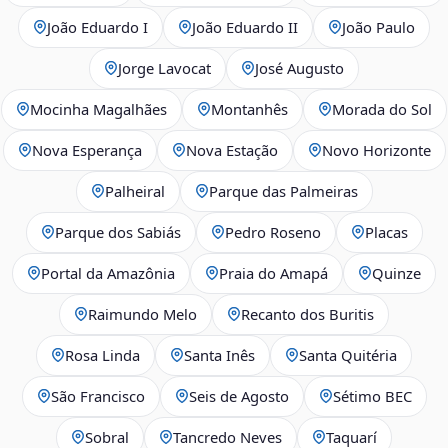
João Eduardo I
João Eduardo II
João Paulo
Jorge Lavocat
José Augusto
Mocinha Magalhães
Montanhês
Morada do Sol
Nova Esperança
Nova Estação
Novo Horizonte
Palheiral
Parque das Palmeiras
Parque dos Sabiás
Pedro Roseno
Placas
Portal da Amazônia
Praia do Amapá
Quinze
Raimundo Melo
Recanto dos Buritis
Rosa Linda
Santa Inês
Santa Quitéria
São Francisco
Seis de Agosto
Sétimo BEC
Sobral
Tancredo Neves
Taquarí