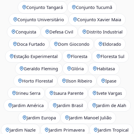
Conjunto Tangará
Conjunto Tucumã
Conjunto Universitário
Conjunto Xavier Maia
Conquista
Defesa Civil
Distrito Industrial
Doca Furtado
Dom Giocondo
Eldorado
Estação Experimental
Floresta
Floresta Sul
Geraldo Fleming
Glória
Habitasa
Horto Florestal
Ilson Ribeiro
Ipase
Irineu Serra
Isaura Parente
Ivete Vargas
Jardim América
Jardim Brasil
Jardim de Alah
Jardim Europa
Jardim Manoel Julião
Jardim Nazle
Jardim Primavera
Jardim Tropical