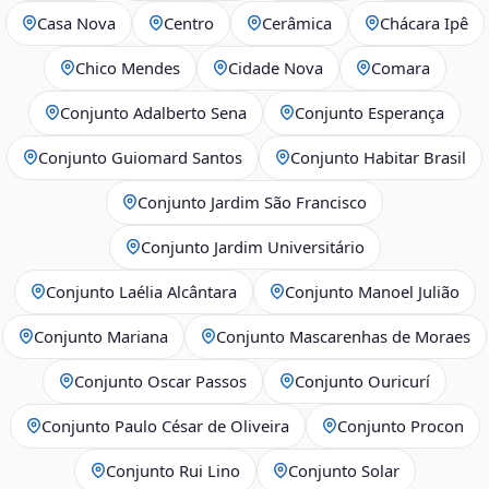
Casa Nova
Centro
Cerâmica
Chácara Ipê
Chico Mendes
Cidade Nova
Comara
Conjunto Adalberto Sena
Conjunto Esperança
Conjunto Guiomard Santos
Conjunto Habitar Brasil
Conjunto Jardim São Francisco
Conjunto Jardim Universitário
Conjunto Laélia Alcântara
Conjunto Manoel Julião
Conjunto Mariana
Conjunto Mascarenhas de Moraes
Conjunto Oscar Passos
Conjunto Ouricurí
Conjunto Paulo César de Oliveira
Conjunto Procon
Conjunto Rui Lino
Conjunto Solar