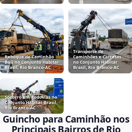
Transporte de
Reboque de Caminhão
Caminhões e Carretas
Baú no Conjunto Habitar
no Conjunto Habitar
Brasil, Rio Branco‑AC
Brasil, Rio Branco‑AC
Socorro em Rodovias no
Conjunto Habitar Brasil,
Rio Branco‑AC
Guincho para Caminhão nos
Principais Bairros de Rio