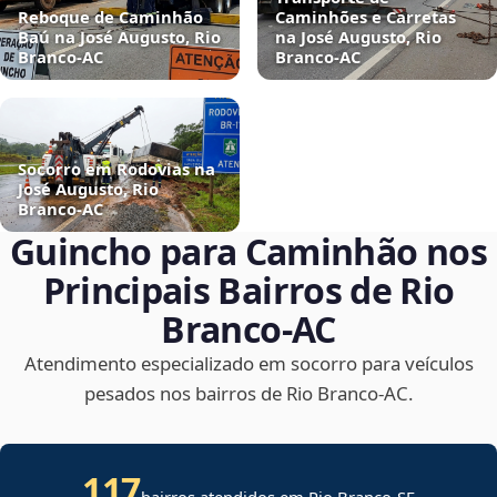
Reboque de Caminhão
Caminhões e Carretas
Baú na José Augusto, Rio
na José Augusto, Rio
Branco‑AC
Branco‑AC
Socorro em Rodovias na
José Augusto, Rio
Branco‑AC
Guincho para Caminhão nos
Principais Bairros de Rio
Branco‑AC
Atendimento especializado em socorro para veículos
pesados nos bairros de Rio Branco‑AC.
117
bairros atendidos em
Rio Branco
-
SE