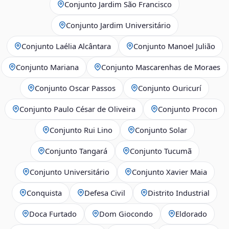
Conjunto Jardim São Francisco
Conjunto Jardim Universitário
Conjunto Laélia Alcântara
Conjunto Manoel Julião
Conjunto Mariana
Conjunto Mascarenhas de Moraes
Conjunto Oscar Passos
Conjunto Ouricurí
Conjunto Paulo César de Oliveira
Conjunto Procon
Conjunto Rui Lino
Conjunto Solar
Conjunto Tangará
Conjunto Tucumã
Conjunto Universitário
Conjunto Xavier Maia
Conquista
Defesa Civil
Distrito Industrial
Doca Furtado
Dom Giocondo
Eldorado