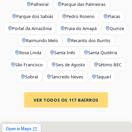
Palheiral
Parque das Palmeiras
Parque dos Sabiás
Pedro Roseno
Placas
Portal da Amazônia
Praia do Amapá
Quinze
Raimundo Melo
Recanto dos Buritis
Rosa Linda
Santa Inês
Santa Quitéria
São Francisco
Seis de Agosto
Sétimo BEC
Sobral
Tancredo Neves
Taquarí
VER TODOS OS
117
BAIRROS