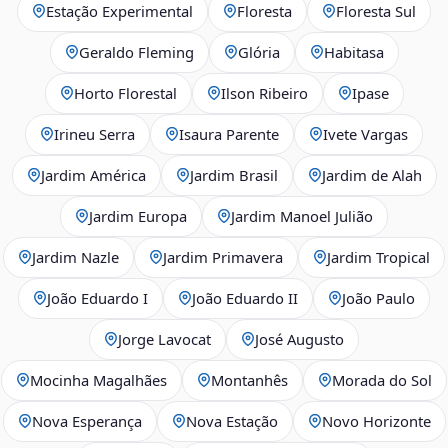
Estação Experimental
Floresta
Floresta Sul
Geraldo Fleming
Glória
Habitasa
Horto Florestal
Ilson Ribeiro
Ipase
Irineu Serra
Isaura Parente
Ivete Vargas
Jardim América
Jardim Brasil
Jardim de Alah
Jardim Europa
Jardim Manoel Julião
Jardim Nazle
Jardim Primavera
Jardim Tropical
João Eduardo I
João Eduardo II
João Paulo
Jorge Lavocat
José Augusto
Mocinha Magalhães
Montanhês
Morada do Sol
Nova Esperança
Nova Estação
Novo Horizonte