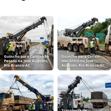
Guincho para Caminhão
Guincho para Cavalo
Pesado na José Augusto,
Mecânico na José
Rio Branco‑AC
Augusto, Rio Branco‑AC
Transporte de