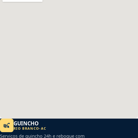
GUINCHO
RIO BRANCO
-
AC
Serviços de guincho 24h e reboque com