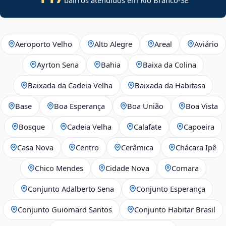
Aeroporto Velho
Alto Alegre
Areal
Aviário
Ayrton Sena
Bahia
Baixa da Colina
Baixada da Cadeia Velha
Baixada da Habitasa
Base
Boa Esperança
Boa União
Boa Vista
Bosque
Cadeia Velha
Calafate
Capoeira
Casa Nova
Centro
Cerâmica
Chácara Ipê
Chico Mendes
Cidade Nova
Comara
Conjunto Adalberto Sena
Conjunto Esperança
Conjunto Guiomard Santos
Conjunto Habitar Brasil