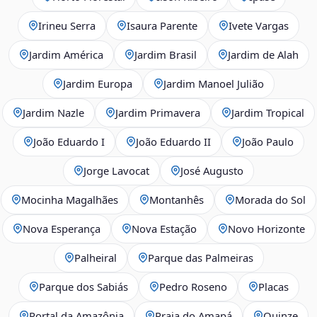
Irineu Serra
Isaura Parente
Ivete Vargas
Jardim América
Jardim Brasil
Jardim de Alah
Jardim Europa
Jardim Manoel Julião
Jardim Nazle
Jardim Primavera
Jardim Tropical
João Eduardo I
João Eduardo II
João Paulo
Jorge Lavocat
José Augusto
Mocinha Magalhães
Montanhês
Morada do Sol
Nova Esperança
Nova Estação
Novo Horizonte
Palheiral
Parque das Palmeiras
Parque dos Sabiás
Pedro Roseno
Placas
Portal da Amazônia
Praia do Amapá
Quinze