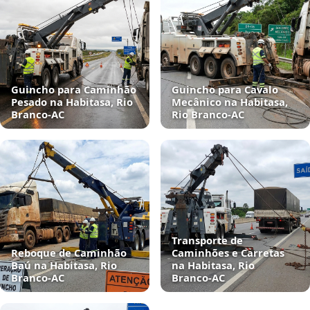
Guincho para Caminhão
Guincho para Cavalo
Pesado na Habitasa, Rio
Mecânico na Habitasa,
Branco‑AC
Rio Branco‑AC
Transporte de
Reboque de Caminhão
Caminhões e Carretas
Baú na Habitasa, Rio
na Habitasa, Rio
Branco‑AC
Branco‑AC