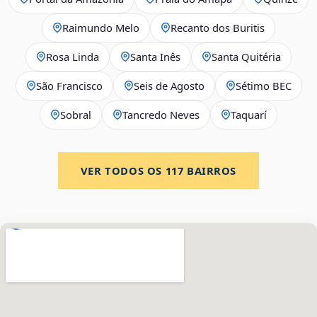
Raimundo Melo
Recanto dos Buritis
Rosa Linda
Santa Inês
Santa Quitéria
São Francisco
Seis de Agosto
Sétimo BEC
Sobral
Tancredo Neves
Taquarí
VER TODOS OS
117
BAIRROS