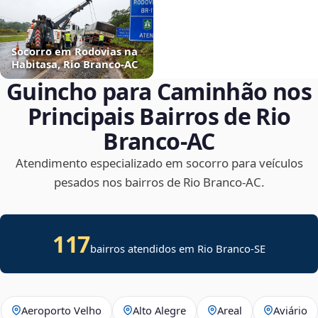
Socorro em Rodovias na
Habitasa, Rio Branco‑AC
Guincho para Caminhão nos
Principais Bairros de Rio
Branco‑AC
Atendimento especializado em socorro para veículos
pesados nos bairros de Rio Branco‑AC.
117
bairros atendidos em
Rio Branco
-
SE
Aeroporto Velho
Alto Alegre
Areal
Aviário