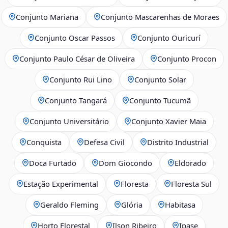
Conjunto Mariana
Conjunto Mascarenhas de Moraes
Conjunto Oscar Passos
Conjunto Ouricurí
Conjunto Paulo César de Oliveira
Conjunto Procon
Conjunto Rui Lino
Conjunto Solar
Conjunto Tangará
Conjunto Tucumã
Conjunto Universitário
Conjunto Xavier Maia
Conquista
Defesa Civil
Distrito Industrial
Doca Furtado
Dom Giocondo
Eldorado
Estação Experimental
Floresta
Floresta Sul
Geraldo Fleming
Glória
Habitasa
Horto Florestal
Ilson Ribeiro
Ipase