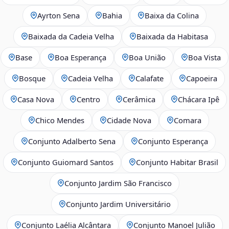
Ayrton Sena
Bahia
Baixa da Colina
Baixada da Cadeia Velha
Baixada da Habitasa
Base
Boa Esperança
Boa União
Boa Vista
Bosque
Cadeia Velha
Calafate
Capoeira
Casa Nova
Centro
Cerâmica
Chácara Ipê
Chico Mendes
Cidade Nova
Comara
Conjunto Adalberto Sena
Conjunto Esperança
Conjunto Guiomard Santos
Conjunto Habitar Brasil
Conjunto Jardim São Francisco
Conjunto Jardim Universitário
Conjunto Laélia Alcântara
Conjunto Manoel Julião