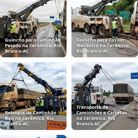
Guincho para Caminhão
Guincho para Cavalo
Pesado na Cerâmica, Rio
Mecânico na Cerâmica,
Branco‑AC
Rio Branco‑AC
Transporte de
Reboque de Caminhão
Caminhões e Carretas
Baú na Cerâmica, Rio
na Cerâmica, Rio
Branco‑AC
Branco‑AC