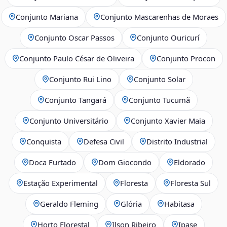
Conjunto Mariana
Conjunto Mascarenhas de Moraes
Conjunto Oscar Passos
Conjunto Ouricurí
Conjunto Paulo César de Oliveira
Conjunto Procon
Conjunto Rui Lino
Conjunto Solar
Conjunto Tangará
Conjunto Tucumã
Conjunto Universitário
Conjunto Xavier Maia
Conquista
Defesa Civil
Distrito Industrial
Doca Furtado
Dom Giocondo
Eldorado
Estação Experimental
Floresta
Floresta Sul
Geraldo Fleming
Glória
Habitasa
Horto Florestal
Ilson Ribeiro
Ipase