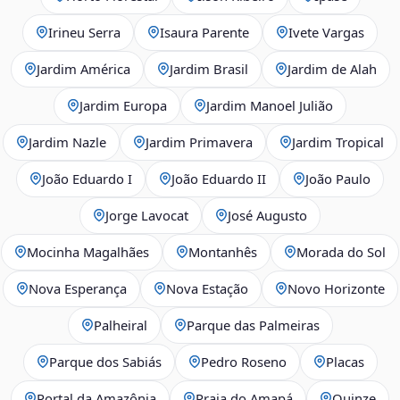
Irineu Serra
Isaura Parente
Ivete Vargas
Jardim América
Jardim Brasil
Jardim de Alah
Jardim Europa
Jardim Manoel Julião
Jardim Nazle
Jardim Primavera
Jardim Tropical
João Eduardo I
João Eduardo II
João Paulo
Jorge Lavocat
José Augusto
Mocinha Magalhães
Montanhês
Morada do Sol
Nova Esperança
Nova Estação
Novo Horizonte
Palheiral
Parque das Palmeiras
Parque dos Sabiás
Pedro Roseno
Placas
Portal da Amazônia
Praia do Amapá
Quinze