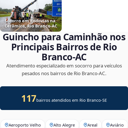
Socorro em Rodovias na
Cerâmica, Rio Branco‑AC
Guincho para Caminhão nos
Principais Bairros de Rio
Branco‑AC
Atendimento especializado em socorro para veículos
pesados nos bairros de Rio Branco‑AC.
117
bairros atendidos em
Rio Branco
-
SE
Aeroporto Velho
Alto Alegre
Areal
Aviário