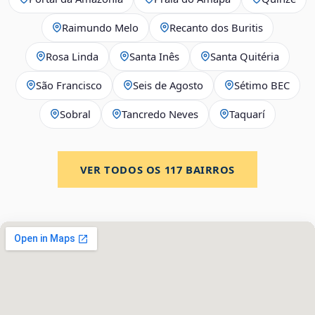
Raimundo Melo
Recanto dos Buritis
Rosa Linda
Santa Inês
Santa Quitéria
São Francisco
Seis de Agosto
Sétimo BEC
Sobral
Tancredo Neves
Taquarí
VER TODOS OS
117
BAIRROS