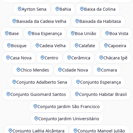
Ayrton Sena
Bahia
Baixa da Colina
Baixada da Cadeia Velha
Baixada da Habitasa
Base
Boa Esperança
Boa União
Boa Vista
Bosque
Cadeia Velha
Calafate
Capoeira
Casa Nova
Centro
Cerâmica
Chácara Ipê
Chico Mendes
Cidade Nova
Comara
Conjunto Adalberto Sena
Conjunto Esperança
Conjunto Guiomard Santos
Conjunto Habitar Brasil
Conjunto Jardim São Francisco
Conjunto Jardim Universitário
Conjunto Laélia Alcântara
Conjunto Manoel Julião