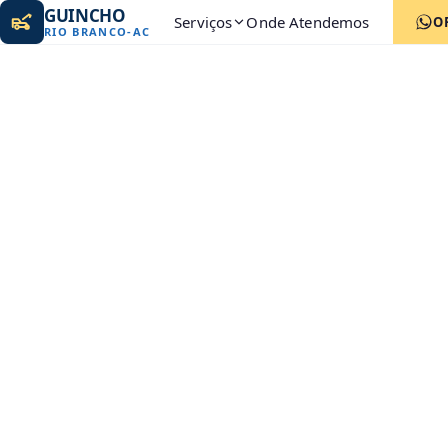
GUINCHO
Serviços
Onde Atendemos
O
RIO BRANCO
-
AC