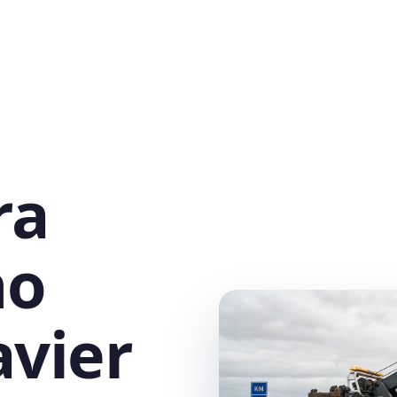
ra
no
avier