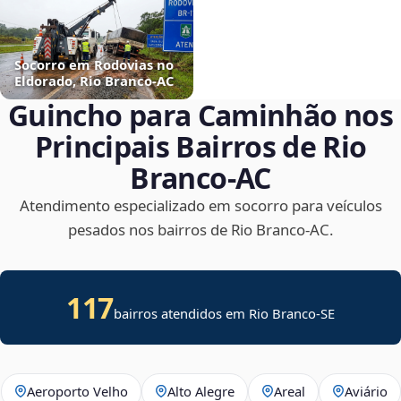
Socorro em Rodovias no
Eldorado, Rio Branco‑AC
Guincho para Caminhão nos
Principais Bairros de Rio
Branco‑AC
Atendimento especializado em socorro para veículos
pesados nos bairros de Rio Branco‑AC.
117
bairros atendidos em
Rio Branco
-
SE
Aeroporto Velho
Alto Alegre
Areal
Aviário