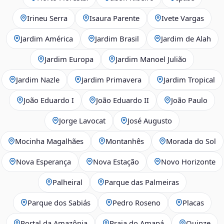
Irineu Serra
Isaura Parente
Ivete Vargas
Jardim América
Jardim Brasil
Jardim de Alah
Jardim Europa
Jardim Manoel Julião
Jardim Nazle
Jardim Primavera
Jardim Tropical
João Eduardo I
João Eduardo II
João Paulo
Jorge Lavocat
José Augusto
Mocinha Magalhães
Montanhês
Morada do Sol
Nova Esperança
Nova Estação
Novo Horizonte
Palheiral
Parque das Palmeiras
Parque dos Sabiás
Pedro Roseno
Placas
Portal da Amazônia
Praia do Amapá
Quinze