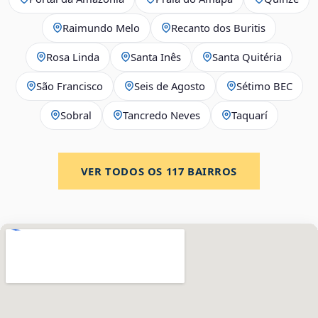
Raimundo Melo
Recanto dos Buritis
Rosa Linda
Santa Inês
Santa Quitéria
São Francisco
Seis de Agosto
Sétimo BEC
Sobral
Tancredo Neves
Taquarí
VER TODOS OS
117
BAIRROS