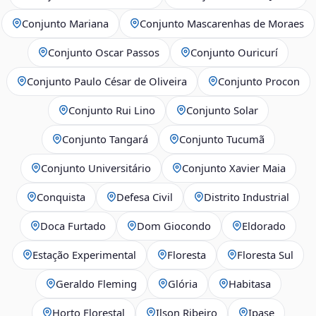
Conjunto Mariana
Conjunto Mascarenhas de Moraes
Conjunto Oscar Passos
Conjunto Ouricurí
Conjunto Paulo César de Oliveira
Conjunto Procon
Conjunto Rui Lino
Conjunto Solar
Conjunto Tangará
Conjunto Tucumã
Conjunto Universitário
Conjunto Xavier Maia
Conquista
Defesa Civil
Distrito Industrial
Doca Furtado
Dom Giocondo
Eldorado
Estação Experimental
Floresta
Floresta Sul
Geraldo Fleming
Glória
Habitasa
Horto Florestal
Ilson Ribeiro
Ipase