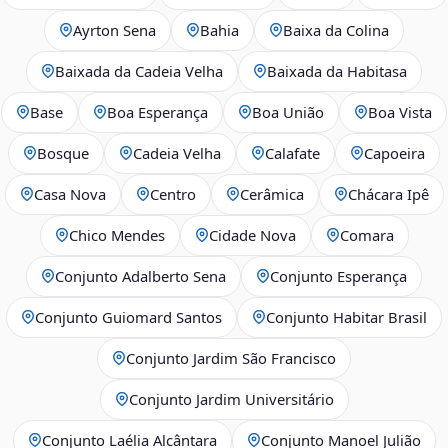
Ayrton Sena
Bahia
Baixa da Colina
Baixada da Cadeia Velha
Baixada da Habitasa
Base
Boa Esperança
Boa União
Boa Vista
Bosque
Cadeia Velha
Calafate
Capoeira
Casa Nova
Centro
Cerâmica
Chácara Ipê
Chico Mendes
Cidade Nova
Comara
Conjunto Adalberto Sena
Conjunto Esperança
Conjunto Guiomard Santos
Conjunto Habitar Brasil
Conjunto Jardim São Francisco
Conjunto Jardim Universitário
Conjunto Laélia Alcântara
Conjunto Manoel Julião