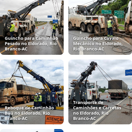
Guincho para Caminhão
Guincho para Cavalo
Pesado no Eldorado, Rio
Mecânico no Eldorado,
Branco‑AC
Rio Branco‑AC
Transporte de
Reboque de Caminhão
Caminhões e Carretas
Baú no Eldorado, Rio
no Eldorado, Rio
Branco‑AC
Branco‑AC