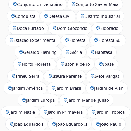
Conjunto Universitário
Conjunto Xavier Maia
Conquista
Defesa Civil
Distrito Industrial
Doca Furtado
Dom Giocondo
Eldorado
Estação Experimental
Floresta
Floresta Sul
Geraldo Fleming
Glória
Habitasa
Horto Florestal
Ilson Ribeiro
Ipase
Irineu Serra
Isaura Parente
Ivete Vargas
Jardim América
Jardim Brasil
Jardim de Alah
Jardim Europa
Jardim Manoel Julião
Jardim Nazle
Jardim Primavera
Jardim Tropical
João Eduardo I
João Eduardo II
João Paulo