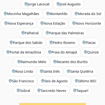
Jorge Lavocat
José Augusto
Mocinha Magalhães
Montanhês
Morada do Sol
Nova Esperança
Nova Estação
Novo Horizonte
Palheiral
Parque das Palmeiras
Parque dos Sabiás
Pedro Roseno
Placas
Portal da Amazônia
Praia do Amapá
Quinze
Raimundo Melo
Recanto dos Buritis
Rosa Linda
Santa Inês
Santa Quitéria
São Francisco
Seis de Agosto
Sétimo BEC
Sobral
Tancredo Neves
Taquarí