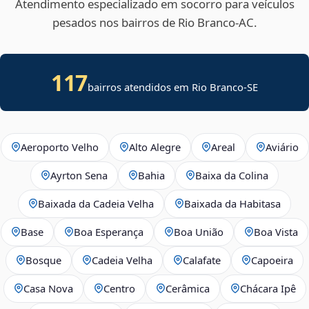
Atendimento especializado em socorro para veículos
pesados nos bairros de Rio Branco‑AC.
117
bairros atendidos em
Rio Branco
-
SE
Aeroporto Velho
Alto Alegre
Areal
Aviário
Ayrton Sena
Bahia
Baixa da Colina
Baixada da Cadeia Velha
Baixada da Habitasa
Base
Boa Esperança
Boa União
Boa Vista
Bosque
Cadeia Velha
Calafate
Capoeira
Casa Nova
Centro
Cerâmica
Chácara Ipê