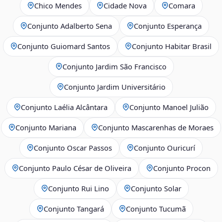
Chico Mendes
Cidade Nova
Comara
Conjunto Adalberto Sena
Conjunto Esperança
Conjunto Guiomard Santos
Conjunto Habitar Brasil
Conjunto Jardim São Francisco
Conjunto Jardim Universitário
Conjunto Laélia Alcântara
Conjunto Manoel Julião
Conjunto Mariana
Conjunto Mascarenhas de Moraes
Conjunto Oscar Passos
Conjunto Ouricurí
Conjunto Paulo César de Oliveira
Conjunto Procon
Conjunto Rui Lino
Conjunto Solar
Conjunto Tangará
Conjunto Tucumã