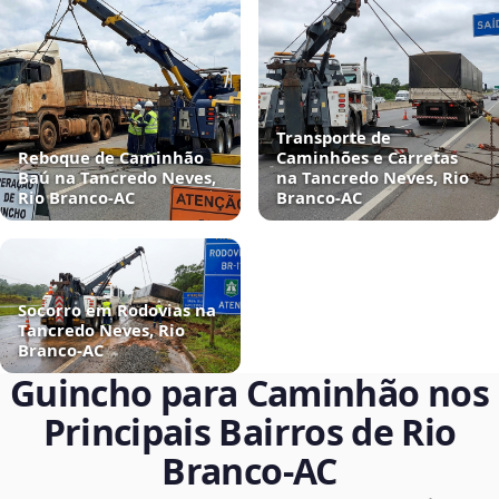
Transporte de
Reboque de Caminhão
Caminhões e Carretas
Baú na Tancredo Neves,
na Tancredo Neves, Rio
Rio Branco‑AC
Branco‑AC
Socorro em Rodovias na
Tancredo Neves, Rio
Branco‑AC
Guincho para Caminhão nos
Principais Bairros de Rio
Branco‑AC