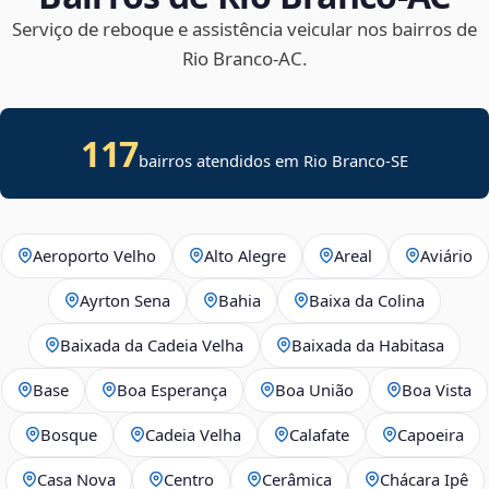
Serviço de reboque e assistência veicular nos bairros de
Rio Branco‑AC.
117
bairros atendidos em
Rio Branco
-
SE
Aeroporto Velho
Alto Alegre
Areal
Aviário
Ayrton Sena
Bahia
Baixa da Colina
Baixada da Cadeia Velha
Baixada da Habitasa
Base
Boa Esperança
Boa União
Boa Vista
Bosque
Cadeia Velha
Calafate
Capoeira
Casa Nova
Centro
Cerâmica
Chácara Ipê