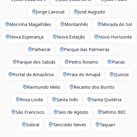
Jorge Lavocat
José Augusto
Mocinha Magalhães
Montanhês
Morada do Sol
Nova Esperança
Nova Estação
Novo Horizonte
Palheiral
Parque das Palmeiras
Parque dos Sabiás
Pedro Roseno
Placas
Portal da Amazônia
Praia do Amapá
Quinze
Raimundo Melo
Recanto dos Buritis
Rosa Linda
Santa Inês
Santa Quitéria
São Francisco
Seis de Agosto
Sétimo BEC
Sobral
Tancredo Neves
Taquarí