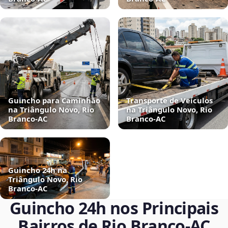
Guincho para Caminhão
Transporte de Veículos
na Triângulo Novo, Rio
na Triângulo Novo, Rio
Branco‑AC
Branco‑AC
Guincho 24h na
Triângulo Novo, Rio
Branco‑AC
Guincho 24h nos Principais
Bairros de Rio Branco‑AC