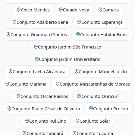
Chico Mendes
Cidade Nova
Comara
Conjunto Adalberto Sena
Conjunto Esperança
Conjunto Guiomard Santos
Conjunto Habitar Brasil
Conjunto Jardim São Francisco
Conjunto Jardim Universitário
Conjunto Laélia Alcântara
Conjunto Manoel Julião
Conjunto Mariana
Conjunto Mascarenhas de Moraes
Conjunto Oscar Passos
Conjunto Ouricurí
Conjunto Paulo César de Oliveira
Conjunto Procon
Conjunto Rui Lino
Conjunto Solar
Conjunto Tangará
Conjunto Tucumã