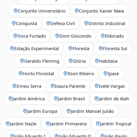
Conjunto Universitário
Conjunto Xavier Maia
Conquista
Defesa Civil
Distrito Industrial
Doca Furtado
Dom Giocondo
Eldorado
Estação Experimental
Floresta
Floresta Sul
Geraldo Fleming
Glória
Habitasa
Horto Florestal
Ilson Ribeiro
Ipase
Irineu Serra
Isaura Parente
Ivete Vargas
Jardim América
Jardim Brasil
Jardim de Alah
Jardim Europa
Jardim Manoel Julião
Jardim Nazle
Jardim Primavera
Jardim Tropical
João Eduardo I
João Eduardo II
João Paulo