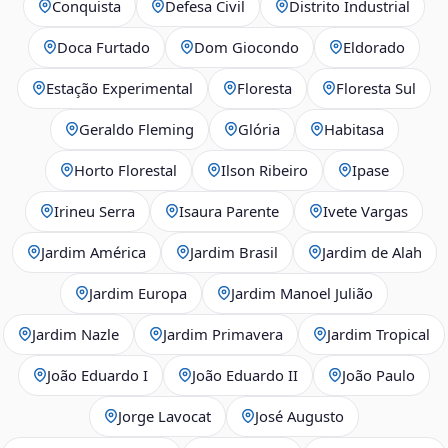
Conquista
Defesa Civil
Distrito Industrial
Doca Furtado
Dom Giocondo
Eldorado
Estação Experimental
Floresta
Floresta Sul
Geraldo Fleming
Glória
Habitasa
Horto Florestal
Ilson Ribeiro
Ipase
Irineu Serra
Isaura Parente
Ivete Vargas
Jardim América
Jardim Brasil
Jardim de Alah
Jardim Europa
Jardim Manoel Julião
Jardim Nazle
Jardim Primavera
Jardim Tropical
João Eduardo I
João Eduardo II
João Paulo
Jorge Lavocat
José Augusto