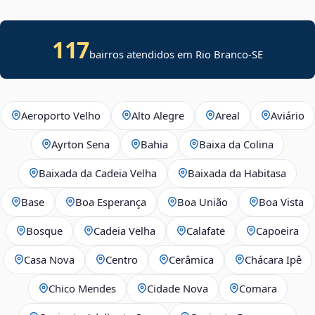
117
bairros atendidos em
Rio Branco
-
SE
Aeroporto Velho
Alto Alegre
Areal
Aviário
Ayrton Sena
Bahia
Baixa da Colina
Baixada da Cadeia Velha
Baixada da Habitasa
Base
Boa Esperança
Boa União
Boa Vista
Bosque
Cadeia Velha
Calafate
Capoeira
Casa Nova
Centro
Cerâmica
Chácara Ipê
Chico Mendes
Cidade Nova
Comara