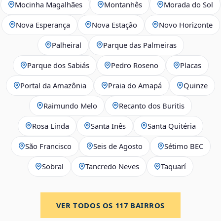
Mocinha Magalhães
Montanhês
Morada do Sol
Nova Esperança
Nova Estação
Novo Horizonte
Palheiral
Parque das Palmeiras
Parque dos Sabiás
Pedro Roseno
Placas
Portal da Amazônia
Praia do Amapá
Quinze
Raimundo Melo
Recanto dos Buritis
Rosa Linda
Santa Inês
Santa Quitéria
São Francisco
Seis de Agosto
Sétimo BEC
Sobral
Tancredo Neves
Taquarí
VER TODOS OS
117
BAIRROS