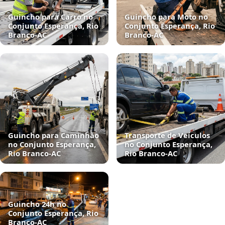
Guincho para Carro no
Guincho para Moto no
Conjunto Esperança, Rio
Conjunto Esperança, Rio
Branco‑AC
Branco‑AC
Guincho para Caminhão
Transporte de Veículos
no Conjunto Esperança,
no Conjunto Esperança,
Rio Branco‑AC
Rio Branco‑AC
Guincho 24h no
Conjunto Esperança, Rio
Branco‑AC