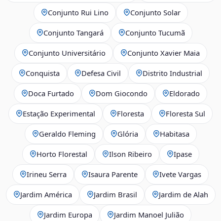
Conjunto Rui Lino
Conjunto Solar
Conjunto Tangará
Conjunto Tucumã
Conjunto Universitário
Conjunto Xavier Maia
Conquista
Defesa Civil
Distrito Industrial
Doca Furtado
Dom Giocondo
Eldorado
Estação Experimental
Floresta
Floresta Sul
Geraldo Fleming
Glória
Habitasa
Horto Florestal
Ilson Ribeiro
Ipase
Irineu Serra
Isaura Parente
Ivete Vargas
Jardim América
Jardim Brasil
Jardim de Alah
Jardim Europa
Jardim Manoel Julião