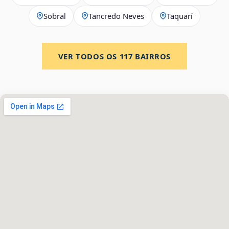
Sobral
Tancredo Neves
Taquarí
VER TODOS OS
117
BAIRROS