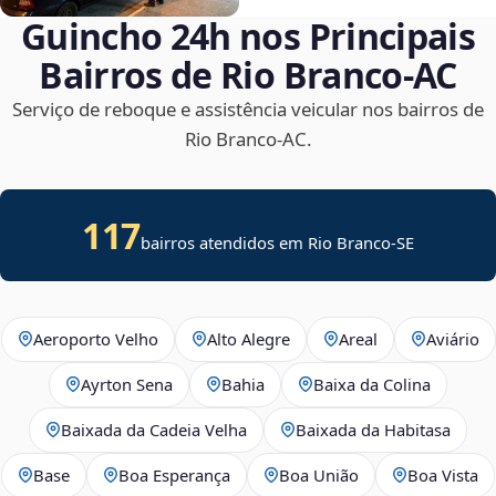
Guincho 24h nos Principais
Bairros de Rio Branco‑AC
Serviço de reboque e assistência veicular nos bairros de
Rio Branco‑AC.
117
bairros atendidos em
Rio Branco
-
SE
Aeroporto Velho
Alto Alegre
Areal
Aviário
Ayrton Sena
Bahia
Baixa da Colina
Baixada da Cadeia Velha
Baixada da Habitasa
Base
Boa Esperança
Boa União
Boa Vista