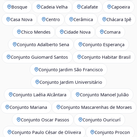
Bosque
Cadeia Velha
Calafate
Capoeira
Casa Nova
Centro
Cerâmica
Chácara Ipê
Chico Mendes
Cidade Nova
Comara
Conjunto Adalberto Sena
Conjunto Esperança
Conjunto Guiomard Santos
Conjunto Habitar Brasil
Conjunto Jardim São Francisco
Conjunto Jardim Universitário
Conjunto Laélia Alcântara
Conjunto Manoel Julião
Conjunto Mariana
Conjunto Mascarenhas de Moraes
Conjunto Oscar Passos
Conjunto Ouricurí
Conjunto Paulo César de Oliveira
Conjunto Procon