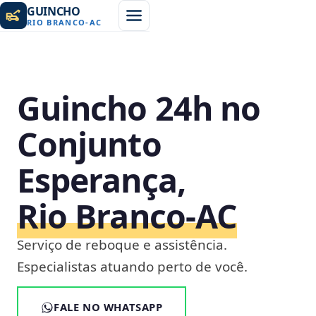
GUINCHO
RIO BRANCO
-
AC
Guincho 24h no
Conjunto
Esperança,
Rio Branco‑AC
Serviço de reboque e assistência.
Especialistas atuando perto de você.
FALE NO WHATSAPP