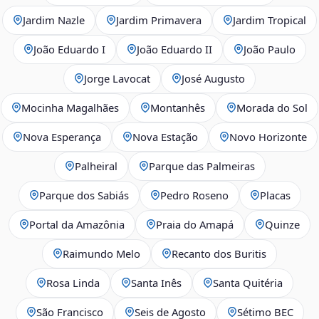
Jardim Nazle
Jardim Primavera
Jardim Tropical
João Eduardo I
João Eduardo II
João Paulo
Jorge Lavocat
José Augusto
Mocinha Magalhães
Montanhês
Morada do Sol
Nova Esperança
Nova Estação
Novo Horizonte
Palheiral
Parque das Palmeiras
Parque dos Sabiás
Pedro Roseno
Placas
Portal da Amazônia
Praia do Amapá
Quinze
Raimundo Melo
Recanto dos Buritis
Rosa Linda
Santa Inês
Santa Quitéria
São Francisco
Seis de Agosto
Sétimo BEC