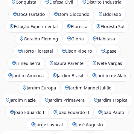
Conquista
Defesa Civil
Distrito Industrial
Doca Furtado
Dom Giocondo
Eldorado
Estação Experimental
Floresta
Floresta Sul
Geraldo Fleming
Glória
Habitasa
Horto Florestal
Ilson Ribeiro
Ipase
Irineu Serra
Isaura Parente
Ivete Vargas
Jardim América
Jardim Brasil
Jardim de Alah
Jardim Europa
Jardim Manoel Julião
Jardim Nazle
Jardim Primavera
Jardim Tropical
João Eduardo I
João Eduardo II
João Paulo
Jorge Lavocat
José Augusto