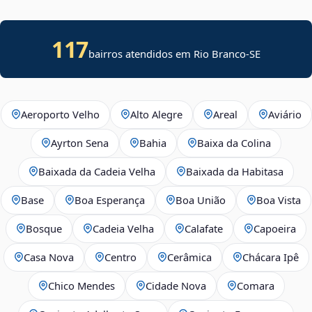
117
bairros atendidos em
Rio Branco
-
SE
Aeroporto Velho
Alto Alegre
Areal
Aviário
Ayrton Sena
Bahia
Baixa da Colina
Baixada da Cadeia Velha
Baixada da Habitasa
Base
Boa Esperança
Boa União
Boa Vista
Bosque
Cadeia Velha
Calafate
Capoeira
Casa Nova
Centro
Cerâmica
Chácara Ipê
Chico Mendes
Cidade Nova
Comara