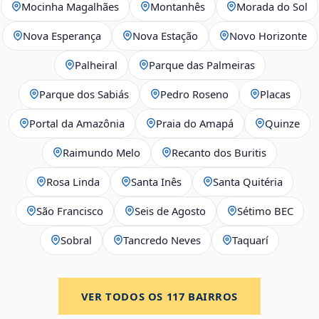
Mocinha Magalhães
Montanhês
Morada do Sol
Nova Esperança
Nova Estação
Novo Horizonte
Palheiral
Parque das Palmeiras
Parque dos Sabiás
Pedro Roseno
Placas
Portal da Amazônia
Praia do Amapá
Quinze
Raimundo Melo
Recanto dos Buritis
Rosa Linda
Santa Inês
Santa Quitéria
São Francisco
Seis de Agosto
Sétimo BEC
Sobral
Tancredo Neves
Taquarí
VER TODOS OS
117
BAIRROS