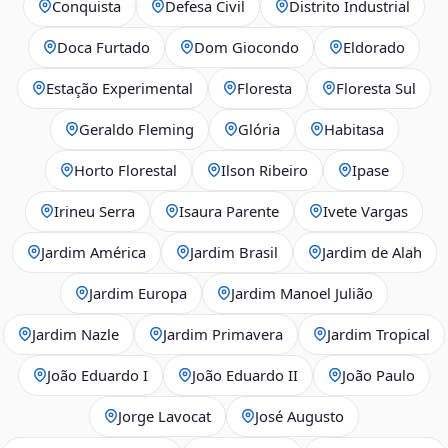
Conquista
Defesa Civil
Distrito Industrial
Doca Furtado
Dom Giocondo
Eldorado
Estação Experimental
Floresta
Floresta Sul
Geraldo Fleming
Glória
Habitasa
Horto Florestal
Ilson Ribeiro
Ipase
Irineu Serra
Isaura Parente
Ivete Vargas
Jardim América
Jardim Brasil
Jardim de Alah
Jardim Europa
Jardim Manoel Julião
Jardim Nazle
Jardim Primavera
Jardim Tropical
João Eduardo I
João Eduardo II
João Paulo
Jorge Lavocat
José Augusto