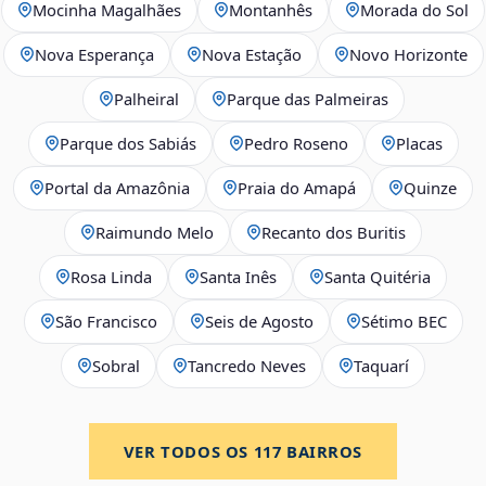
Mocinha Magalhães
Montanhês
Morada do Sol
Nova Esperança
Nova Estação
Novo Horizonte
Palheiral
Parque das Palmeiras
Parque dos Sabiás
Pedro Roseno
Placas
Portal da Amazônia
Praia do Amapá
Quinze
Raimundo Melo
Recanto dos Buritis
Rosa Linda
Santa Inês
Santa Quitéria
São Francisco
Seis de Agosto
Sétimo BEC
Sobral
Tancredo Neves
Taquarí
VER TODOS OS
117
BAIRROS