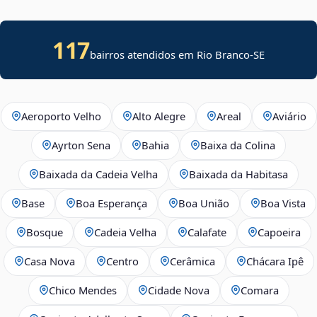
117
bairros atendidos em
Rio Branco
-
SE
Aeroporto Velho
Alto Alegre
Areal
Aviário
Ayrton Sena
Bahia
Baixa da Colina
Baixada da Cadeia Velha
Baixada da Habitasa
Base
Boa Esperança
Boa União
Boa Vista
Bosque
Cadeia Velha
Calafate
Capoeira
Casa Nova
Centro
Cerâmica
Chácara Ipê
Chico Mendes
Cidade Nova
Comara