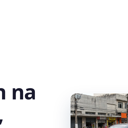
h na
,