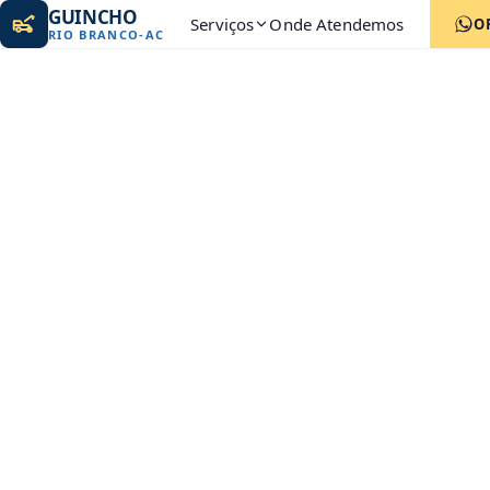
GUINCHO
Serviços
Onde Atendemos
O
RIO BRANCO
-
AC