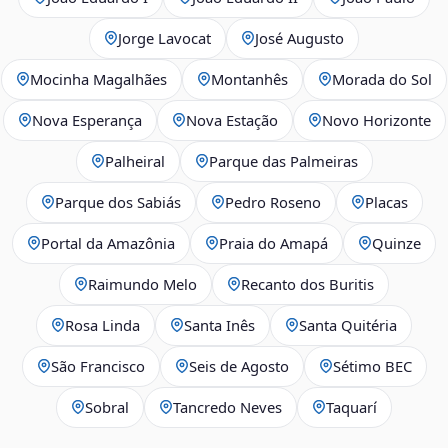
Jorge Lavocat
José Augusto
Mocinha Magalhães
Montanhês
Morada do Sol
Nova Esperança
Nova Estação
Novo Horizonte
Palheiral
Parque das Palmeiras
Parque dos Sabiás
Pedro Roseno
Placas
Portal da Amazônia
Praia do Amapá
Quinze
Raimundo Melo
Recanto dos Buritis
Rosa Linda
Santa Inês
Santa Quitéria
São Francisco
Seis de Agosto
Sétimo BEC
Sobral
Tancredo Neves
Taquarí