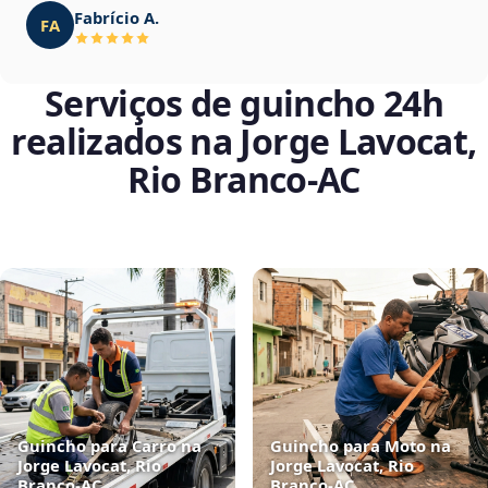
Fabrício A.
FA
Serviços de guincho 24h
realizados na Jorge Lavocat,
Rio Branco‑AC
Guincho para Carro na
Guincho para Moto na
Jorge Lavocat, Rio
Jorge Lavocat, Rio
Branco‑AC
Branco‑AC