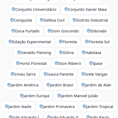
Conjunto Universitário
Conjunto Xavier Maia
Conquista
Defesa Civil
Distrito Industrial
Doca Furtado
Dom Giocondo
Eldorado
Estação Experimental
Floresta
Floresta Sul
Geraldo Fleming
Glória
Habitasa
Horto Florestal
Ilson Ribeiro
Ipase
Irineu Serra
Isaura Parente
Ivete Vargas
Jardim América
Jardim Brasil
Jardim de Alah
Jardim Europa
Jardim Manoel Julião
Jardim Nazle
Jardim Primavera
Jardim Tropical
João Eduardo I
João Eduardo II
João Paulo