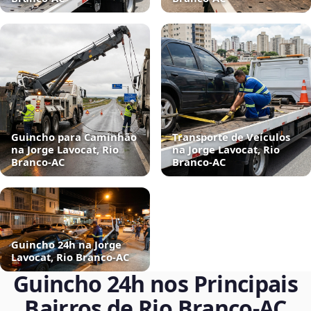
Guincho para Caminhão
Transporte de Veículos
na Jorge Lavocat, Rio
na Jorge Lavocat, Rio
Branco‑AC
Branco‑AC
Guincho 24h na Jorge
Lavocat, Rio Branco‑AC
Guincho 24h nos Principais
Bairros de Rio Branco‑AC