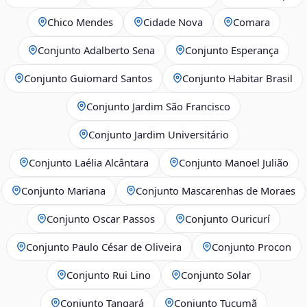
Chico Mendes
Cidade Nova
Comara
Conjunto Adalberto Sena
Conjunto Esperança
Conjunto Guiomard Santos
Conjunto Habitar Brasil
Conjunto Jardim São Francisco
Conjunto Jardim Universitário
Conjunto Laélia Alcântara
Conjunto Manoel Julião
Conjunto Mariana
Conjunto Mascarenhas de Moraes
Conjunto Oscar Passos
Conjunto Ouricurí
Conjunto Paulo César de Oliveira
Conjunto Procon
Conjunto Rui Lino
Conjunto Solar
Conjunto Tangará
Conjunto Tucumã