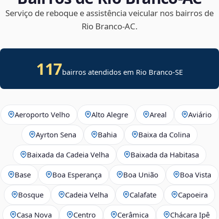
Serviço de reboque e assistência veicular nos bairros de
Rio Branco‑AC.
117
bairros atendidos em
Rio Branco
-
SE
Aeroporto Velho
Alto Alegre
Areal
Aviário
Ayrton Sena
Bahia
Baixa da Colina
Baixada da Cadeia Velha
Baixada da Habitasa
Base
Boa Esperança
Boa União
Boa Vista
Bosque
Cadeia Velha
Calafate
Capoeira
Casa Nova
Centro
Cerâmica
Chácara Ipê