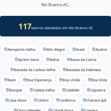
Rio Branco‑AC.
117
bairros atendidos em
Rio Branco
-
SE
Aeroporto Velho
Alto Alegre
Areal
Aviário
Ayrton Sena
Bahia
Baixa da Colina
Baixada da Cadeia Velha
Baixada da Habitasa
Base
Boa Esperança
Boa União
Boa Vista
Bosque
Cadeia Velha
Calafate
Capoeira
Casa Nova
Centro
Cerâmica
Chácara Ipê
Chico Mendes
Cidade Nova
Comara