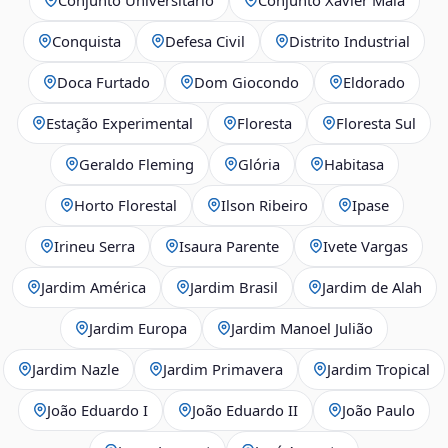
Conquista
Defesa Civil
Distrito Industrial
Doca Furtado
Dom Giocondo
Eldorado
Estação Experimental
Floresta
Floresta Sul
Geraldo Fleming
Glória
Habitasa
Horto Florestal
Ilson Ribeiro
Ipase
Irineu Serra
Isaura Parente
Ivete Vargas
Jardim América
Jardim Brasil
Jardim de Alah
Jardim Europa
Jardim Manoel Julião
Jardim Nazle
Jardim Primavera
Jardim Tropical
João Eduardo I
João Eduardo II
João Paulo