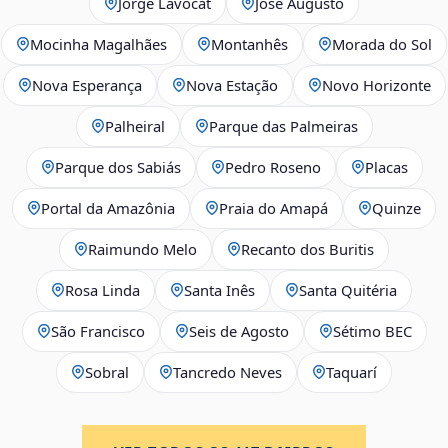
Jorge Lavocat
José Augusto
Mocinha Magalhães
Montanhês
Morada do Sol
Nova Esperança
Nova Estação
Novo Horizonte
Palheiral
Parque das Palmeiras
Parque dos Sabiás
Pedro Roseno
Placas
Portal da Amazônia
Praia do Amapá
Quinze
Raimundo Melo
Recanto dos Buritis
Rosa Linda
Santa Inês
Santa Quitéria
São Francisco
Seis de Agosto
Sétimo BEC
Sobral
Tancredo Neves
Taquarí