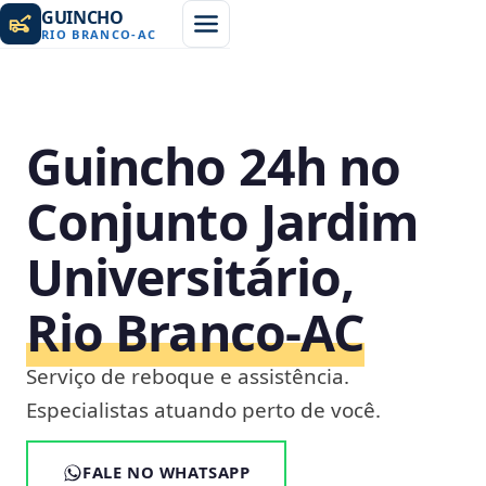
GUINCHO
RIO BRANCO
-
AC
Guincho 24h no
Conjunto Jardim
Universitário,
Rio Branco‑AC
Serviço de reboque e assistência.
Especialistas atuando perto de você.
FALE NO WHATSAPP