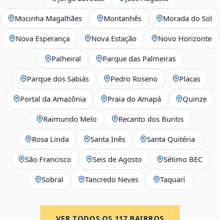
Mocinha Magalhães
Montanhês
Morada do Sol
Nova Esperança
Nova Estação
Novo Horizonte
Palheiral
Parque das Palmeiras
Parque dos Sabiás
Pedro Roseno
Placas
Portal da Amazônia
Praia do Amapá
Quinze
Raimundo Melo
Recanto dos Buritis
Rosa Linda
Santa Inês
Santa Quitéria
São Francisco
Seis de Agosto
Sétimo BEC
Sobral
Tancredo Neves
Taquarí
VER TODOS OS
117
BAIRROS