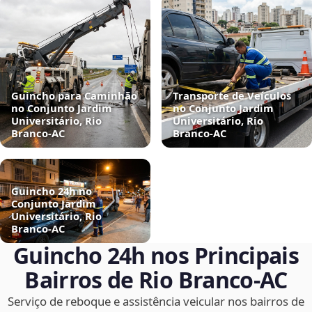
Guincho para Caminhão
Transporte de Veículos
no Conjunto Jardim
no Conjunto Jardim
Universitário, Rio
Universitário, Rio
Branco‑AC
Branco‑AC
Guincho 24h no
Conjunto Jardim
Universitário, Rio
Branco‑AC
Guincho 24h nos Principais
Bairros de Rio Branco‑AC
Serviço de reboque e assistência veicular nos bairros de