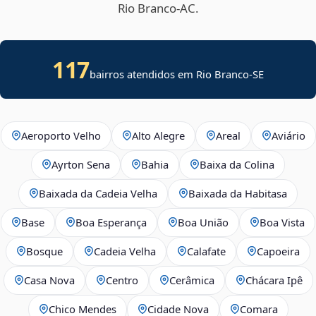
Rio Branco‑AC.
117
bairros atendidos em
Rio Branco
-
SE
Aeroporto Velho
Alto Alegre
Areal
Aviário
Ayrton Sena
Bahia
Baixa da Colina
Baixada da Cadeia Velha
Baixada da Habitasa
Base
Boa Esperança
Boa União
Boa Vista
Bosque
Cadeia Velha
Calafate
Capoeira
Casa Nova
Centro
Cerâmica
Chácara Ipê
Chico Mendes
Cidade Nova
Comara