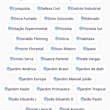
Conquista
Defesa Civil
Distrito Industrial
Doca Furtado
Dom Giocondo
Eldorado
Estação Experimental
Floresta
Floresta Sul
Geraldo Fleming
Glória
Habitasa
Horto Florestal
Ilson Ribeiro
Ipase
Irineu Serra
Isaura Parente
Ivete Vargas
Jardim América
Jardim Brasil
Jardim de Alah
Jardim Europa
Jardim Manoel Julião
Jardim Nazle
Jardim Primavera
Jardim Tropical
João Eduardo I
João Eduardo II
João Paulo
Jorge Lavocat
José Augusto