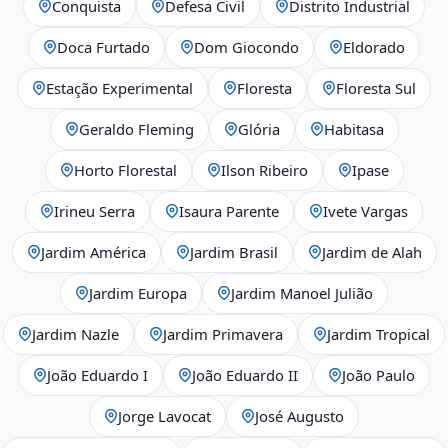
Conquista
Defesa Civil
Distrito Industrial
Doca Furtado
Dom Giocondo
Eldorado
Estação Experimental
Floresta
Floresta Sul
Geraldo Fleming
Glória
Habitasa
Horto Florestal
Ilson Ribeiro
Ipase
Irineu Serra
Isaura Parente
Ivete Vargas
Jardim América
Jardim Brasil
Jardim de Alah
Jardim Europa
Jardim Manoel Julião
Jardim Nazle
Jardim Primavera
Jardim Tropical
João Eduardo I
João Eduardo II
João Paulo
Jorge Lavocat
José Augusto