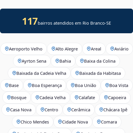
117
bairros atendidos em
Rio Branco
-
SE
Aeroporto Velho
Alto Alegre
Areal
Aviário
Ayrton Sena
Bahia
Baixa da Colina
Baixada da Cadeia Velha
Baixada da Habitasa
Base
Boa Esperança
Boa União
Boa Vista
Bosque
Cadeia Velha
Calafate
Capoeira
Casa Nova
Centro
Cerâmica
Chácara Ipê
Chico Mendes
Cidade Nova
Comara