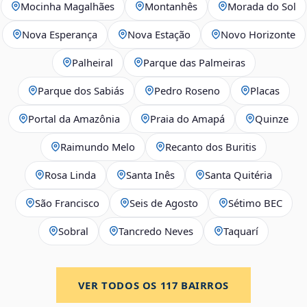
Mocinha Magalhães
Montanhês
Morada do Sol
Nova Esperança
Nova Estação
Novo Horizonte
Palheiral
Parque das Palmeiras
Parque dos Sabiás
Pedro Roseno
Placas
Portal da Amazônia
Praia do Amapá
Quinze
Raimundo Melo
Recanto dos Buritis
Rosa Linda
Santa Inês
Santa Quitéria
São Francisco
Seis de Agosto
Sétimo BEC
Sobral
Tancredo Neves
Taquarí
VER TODOS OS
117
BAIRROS