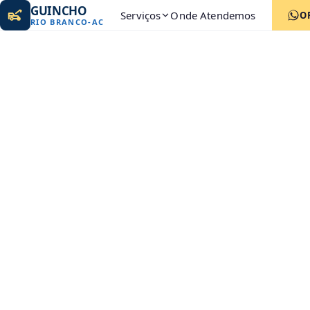
GUINCHO
Serviços
Onde Atendemos
O
RIO BRANCO
-
AC