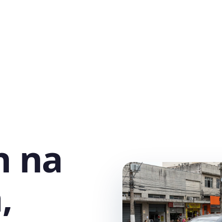
h na
,