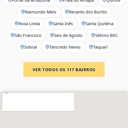
Raimundo Melo
Recanto dos Buritis
Rosa Linda
Santa Inês
Santa Quitéria
São Francisco
Seis de Agosto
Sétimo BEC
Sobral
Tancredo Neves
Taquarí
VER TODOS OS
117
BAIRROS