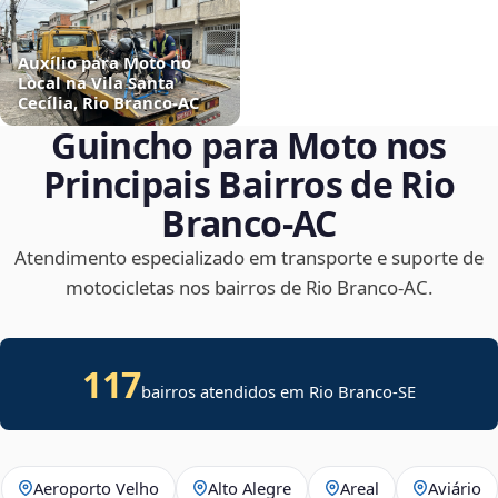
Auxílio para Moto no
Local na Vila Santa
Cecília, Rio Branco‑AC
Guincho para Moto nos
Principais Bairros de Rio
Branco‑AC
Atendimento especializado em transporte e suporte de
motocicletas nos bairros de Rio Branco‑AC.
117
bairros atendidos em
Rio Branco
-
SE
Aeroporto Velho
Alto Alegre
Areal
Aviário