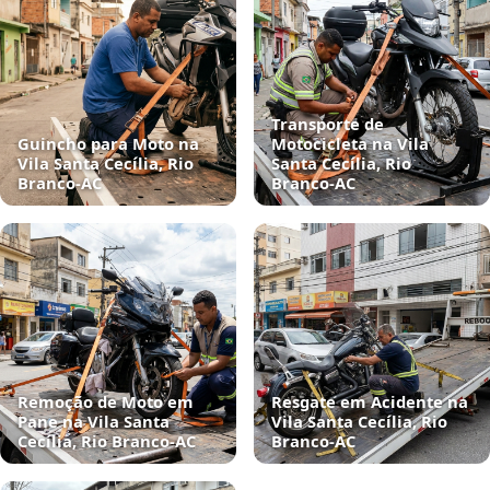
Transporte de
Guincho para Moto na
Motocicleta na Vila
Vila Santa Cecília, Rio
Santa Cecília, Rio
Branco‑AC
Branco‑AC
Remoção de Moto em
Resgate em Acidente na
Pane na Vila Santa
Vila Santa Cecília, Rio
Cecília, Rio Branco‑AC
Branco‑AC