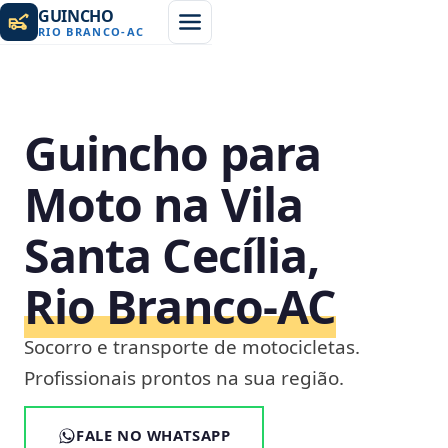
GUINCHO
RIO BRANCO
-
AC
Guincho para
Moto na Vila
Santa Cecília,
Rio Branco‑AC
Socorro e transporte de motocicletas.
Profissionais prontos na sua região.
FALE NO WHATSAPP