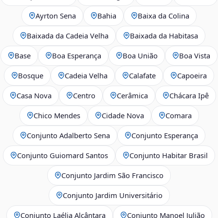
Ayrton Sena
Bahia
Baixa da Colina
Baixada da Cadeia Velha
Baixada da Habitasa
Base
Boa Esperança
Boa União
Boa Vista
Bosque
Cadeia Velha
Calafate
Capoeira
Casa Nova
Centro
Cerâmica
Chácara Ipê
Chico Mendes
Cidade Nova
Comara
Conjunto Adalberto Sena
Conjunto Esperança
Conjunto Guiomard Santos
Conjunto Habitar Brasil
Conjunto Jardim São Francisco
Conjunto Jardim Universitário
Conjunto Laélia Alcântara
Conjunto Manoel Julião