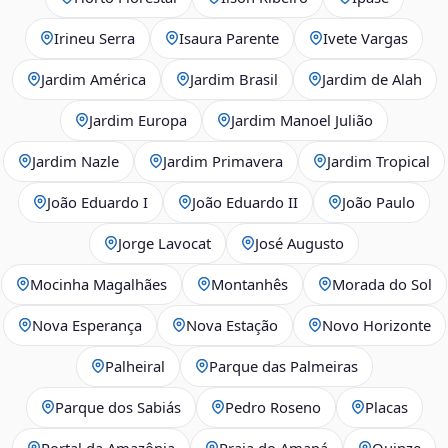
Irineu Serra
Isaura Parente
Ivete Vargas
Jardim América
Jardim Brasil
Jardim de Alah
Jardim Europa
Jardim Manoel Julião
Jardim Nazle
Jardim Primavera
Jardim Tropical
João Eduardo I
João Eduardo II
João Paulo
Jorge Lavocat
José Augusto
Mocinha Magalhães
Montanhês
Morada do Sol
Nova Esperança
Nova Estação
Novo Horizonte
Palheiral
Parque das Palmeiras
Parque dos Sabiás
Pedro Roseno
Placas
Portal da Amazônia
Praia do Amapá
Quinze