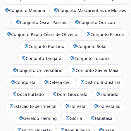
Conjunto Mariana
Conjunto Mascarenhas de Moraes
Conjunto Oscar Passos
Conjunto Ouricurí
Conjunto Paulo César de Oliveira
Conjunto Procon
Conjunto Rui Lino
Conjunto Solar
Conjunto Tangará
Conjunto Tucumã
Conjunto Universitário
Conjunto Xavier Maia
Conquista
Defesa Civil
Distrito Industrial
Doca Furtado
Dom Giocondo
Eldorado
Estação Experimental
Floresta
Floresta Sul
Geraldo Fleming
Glória
Habitasa
Horto Florestal
Ilson Ribeiro
Ipase