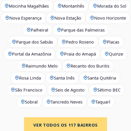
Mocinha Magalhães
Montanhês
Morada do Sol
Nova Esperança
Nova Estação
Novo Horizonte
Palheiral
Parque das Palmeiras
Parque dos Sabiás
Pedro Roseno
Placas
Portal da Amazônia
Praia do Amapá
Quinze
Raimundo Melo
Recanto dos Buritis
Rosa Linda
Santa Inês
Santa Quitéria
São Francisco
Seis de Agosto
Sétimo BEC
Sobral
Tancredo Neves
Taquarí
VER TODOS OS
117
BAIRROS