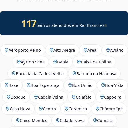
117
bairros atendidos em
Rio Branco
-
SE
Aeroporto Velho
Alto Alegre
Areal
Aviário
Ayrton Sena
Bahia
Baixa da Colina
Baixada da Cadeia Velha
Baixada da Habitasa
Base
Boa Esperança
Boa União
Boa Vista
Bosque
Cadeia Velha
Calafate
Capoeira
Casa Nova
Centro
Cerâmica
Chácara Ipê
Chico Mendes
Cidade Nova
Comara