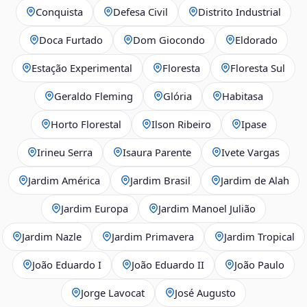
Conquista
Defesa Civil
Distrito Industrial
Doca Furtado
Dom Giocondo
Eldorado
Estação Experimental
Floresta
Floresta Sul
Geraldo Fleming
Glória
Habitasa
Horto Florestal
Ilson Ribeiro
Ipase
Irineu Serra
Isaura Parente
Ivete Vargas
Jardim América
Jardim Brasil
Jardim de Alah
Jardim Europa
Jardim Manoel Julião
Jardim Nazle
Jardim Primavera
Jardim Tropical
João Eduardo I
João Eduardo II
João Paulo
Jorge Lavocat
José Augusto