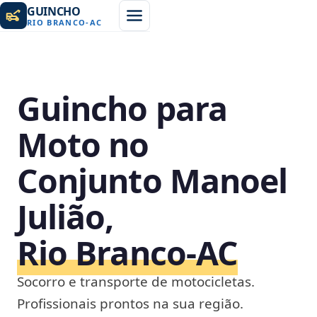
GUINCHO
RIO BRANCO
-
AC
Guincho para
Moto no
Conjunto Manoel
Julião,
Rio Branco‑AC
Socorro e transporte de motocicletas.
Profissionais prontos na sua região.