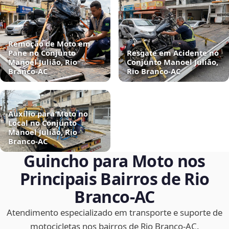
Remoção de Moto em
Pane no Conjunto
Resgate em Acidente no
Manoel Julião, Rio
Conjunto Manoel Julião,
Branco‑AC
Rio Branco‑AC
Auxílio para Moto no
Local no Conjunto
Manoel Julião, Rio
Branco‑AC
Guincho para Moto nos
Principais Bairros de Rio
Branco‑AC
Atendimento especializado em transporte e suporte de
motocicletas nos bairros de Rio Branco‑AC.