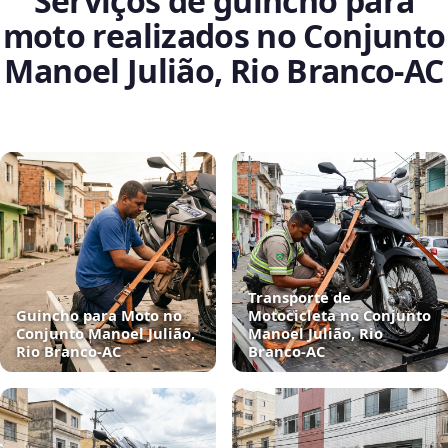
Serviços de guincho para
moto realizados no Conjunto
Manoel Julião, Rio Branco‑AC
Transporte de
Guincho para Moto no
Motocicleta no Conjunto
Conjunto Manoel Julião,
Manoel Julião, Rio
Rio Branco‑AC
Branco‑AC