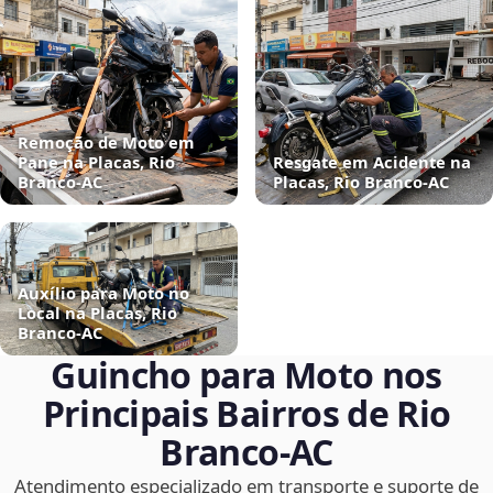
Remoção de Moto em
Pane na Placas, Rio
Resgate em Acidente na
Branco‑AC
Placas, Rio Branco‑AC
Auxílio para Moto no
Local na Placas, Rio
Branco‑AC
Guincho para Moto nos
Principais Bairros de Rio
Branco‑AC
Atendimento especializado em transporte e suporte de