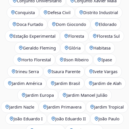
Conjunto Universitário
Conjunto Xavier Maia
Conquista
Defesa Civil
Distrito Industrial
Doca Furtado
Dom Giocondo
Eldorado
Estação Experimental
Floresta
Floresta Sul
Geraldo Fleming
Glória
Habitasa
Horto Florestal
Ilson Ribeiro
Ipase
Irineu Serra
Isaura Parente
Ivete Vargas
Jardim América
Jardim Brasil
Jardim de Alah
Jardim Europa
Jardim Manoel Julião
Jardim Nazle
Jardim Primavera
Jardim Tropical
João Eduardo I
João Eduardo II
João Paulo