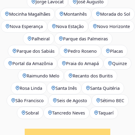
Jorge Lavocat
José Augusto
Mocinha Magalhães
Montanhês
Morada do Sol
Nova Esperança
Nova Estação
Novo Horizonte
Palheiral
Parque das Palmeiras
Parque dos Sabiás
Pedro Roseno
Placas
Portal da Amazônia
Praia do Amapá
Quinze
Raimundo Melo
Recanto dos Buritis
Rosa Linda
Santa Inês
Santa Quitéria
São Francisco
Seis de Agosto
Sétimo BEC
Sobral
Tancredo Neves
Taquarí