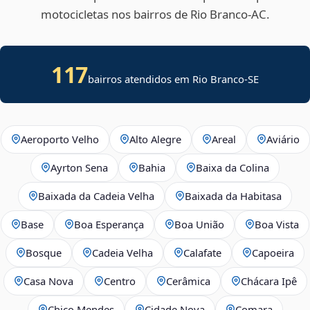
motocicletas nos bairros de Rio Branco‑AC.
117
bairros atendidos em
Rio Branco
-
SE
Aeroporto Velho
Alto Alegre
Areal
Aviário
Ayrton Sena
Bahia
Baixa da Colina
Baixada da Cadeia Velha
Baixada da Habitasa
Base
Boa Esperança
Boa União
Boa Vista
Bosque
Cadeia Velha
Calafate
Capoeira
Casa Nova
Centro
Cerâmica
Chácara Ipê
Chico Mendes
Cidade Nova
Comara