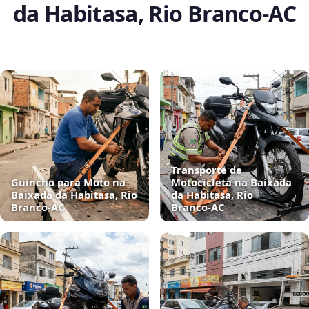
da Habitasa, Rio Branco‑AC
Transporte de
Guincho para Moto na
Motocicleta na Baixada
Baixada da Habitasa, Rio
da Habitasa, Rio
Branco‑AC
Branco‑AC