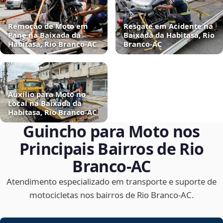
Remoção de Moto em
Resgate em Acidente na
Pane na Baixada da
Baixada da Habitasa, Rio
Habitasa, Rio Branco‑AC
Branco‑AC
Auxílio para Moto no
Local na Baixada da
Habitasa, Rio Branco‑AC
Guincho para Moto nos
Principais Bairros de Rio
Branco‑AC
Atendimento especializado em transporte e suporte de
motocicletas nos bairros de Rio Branco‑AC.