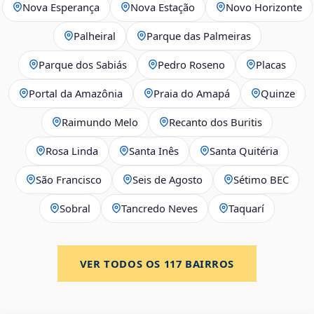
Nova Esperança
Nova Estação
Novo Horizonte
Palheiral
Parque das Palmeiras
Parque dos Sabiás
Pedro Roseno
Placas
Portal da Amazônia
Praia do Amapá
Quinze
Raimundo Melo
Recanto dos Buritis
Rosa Linda
Santa Inês
Santa Quitéria
São Francisco
Seis de Agosto
Sétimo BEC
Sobral
Tancredo Neves
Taquarí
VER TODOS OS
117
BAIRROS