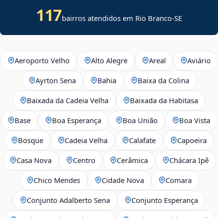
117
bairros atendidos em
Rio Branco
-
SE
Aeroporto Velho
Alto Alegre
Areal
Aviário
Ayrton Sena
Bahia
Baixa da Colina
Baixada da Cadeia Velha
Baixada da Habitasa
Base
Boa Esperança
Boa União
Boa Vista
Bosque
Cadeia Velha
Calafate
Capoeira
Casa Nova
Centro
Cerâmica
Chácara Ipê
Chico Mendes
Cidade Nova
Comara
Conjunto Adalberto Sena
Conjunto Esperança