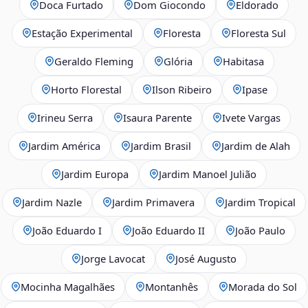
Doca Furtado
Dom Giocondo
Eldorado
Estação Experimental
Floresta
Floresta Sul
Geraldo Fleming
Glória
Habitasa
Horto Florestal
Ilson Ribeiro
Ipase
Irineu Serra
Isaura Parente
Ivete Vargas
Jardim América
Jardim Brasil
Jardim de Alah
Jardim Europa
Jardim Manoel Julião
Jardim Nazle
Jardim Primavera
Jardim Tropical
João Eduardo I
João Eduardo II
João Paulo
Jorge Lavocat
José Augusto
Mocinha Magalhães
Montanhês
Morada do Sol