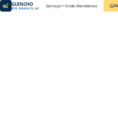
GUINCHO
Serviços
Onde Atendemos
O
RIO BRANCO
-
AC