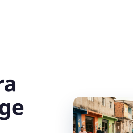
ra
rge