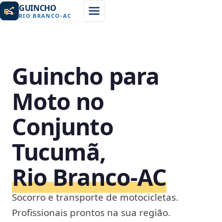
GUINCHO
RIO BRANCO
-
AC
Guincho para
Moto no
Conjunto
Tucumã,
Rio Branco‑AC
Socorro e transporte de motocicletas.
Profissionais prontos na sua região.