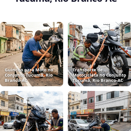
Guincho para Moto no
Transporte de
Conjunto Tucumã, Rio
Motocicleta no Conjunto
Branco‑AC
Tucumã, Rio Branco‑AC