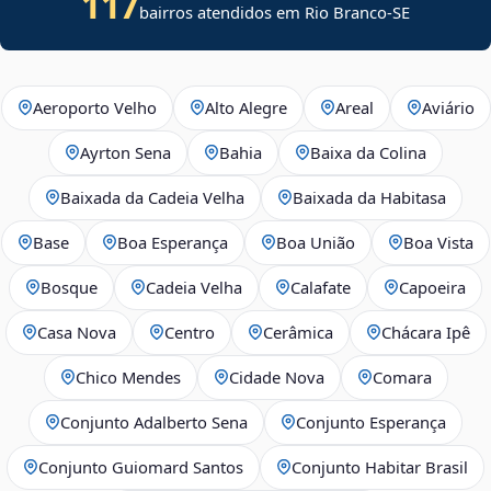
117
bairros atendidos em
Rio Branco
-
SE
Aeroporto Velho
Alto Alegre
Areal
Aviário
Ayrton Sena
Bahia
Baixa da Colina
Baixada da Cadeia Velha
Baixada da Habitasa
Base
Boa Esperança
Boa União
Boa Vista
Bosque
Cadeia Velha
Calafate
Capoeira
Casa Nova
Centro
Cerâmica
Chácara Ipê
Chico Mendes
Cidade Nova
Comara
Conjunto Adalberto Sena
Conjunto Esperança
Conjunto Guiomard Santos
Conjunto Habitar Brasil