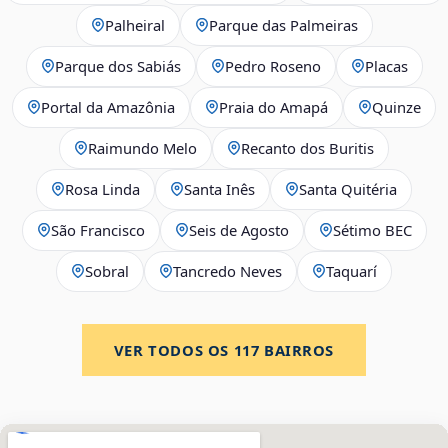
Palheiral
Parque das Palmeiras
Parque dos Sabiás
Pedro Roseno
Placas
Portal da Amazônia
Praia do Amapá
Quinze
Raimundo Melo
Recanto dos Buritis
Rosa Linda
Santa Inês
Santa Quitéria
São Francisco
Seis de Agosto
Sétimo BEC
Sobral
Tancredo Neves
Taquarí
VER TODOS OS
117
BAIRROS