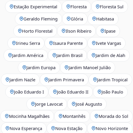
Estação Experimental
Floresta
Floresta Sul
Geraldo Fleming
Glória
Habitasa
Horto Florestal
Ilson Ribeiro
Ipase
Irineu Serra
Isaura Parente
Ivete Vargas
Jardim América
Jardim Brasil
Jardim de Alah
Jardim Europa
Jardim Manoel Julião
Jardim Nazle
Jardim Primavera
Jardim Tropical
João Eduardo I
João Eduardo II
João Paulo
Jorge Lavocat
José Augusto
Mocinha Magalhães
Montanhês
Morada do Sol
Nova Esperança
Nova Estação
Novo Horizonte