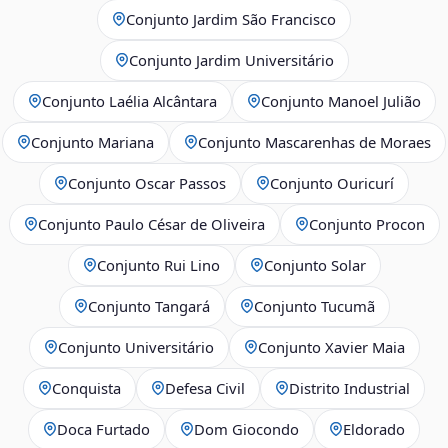
Conjunto Jardim São Francisco
Conjunto Jardim Universitário
Conjunto Laélia Alcântara
Conjunto Manoel Julião
Conjunto Mariana
Conjunto Mascarenhas de Moraes
Conjunto Oscar Passos
Conjunto Ouricurí
Conjunto Paulo César de Oliveira
Conjunto Procon
Conjunto Rui Lino
Conjunto Solar
Conjunto Tangará
Conjunto Tucumã
Conjunto Universitário
Conjunto Xavier Maia
Conquista
Defesa Civil
Distrito Industrial
Doca Furtado
Dom Giocondo
Eldorado