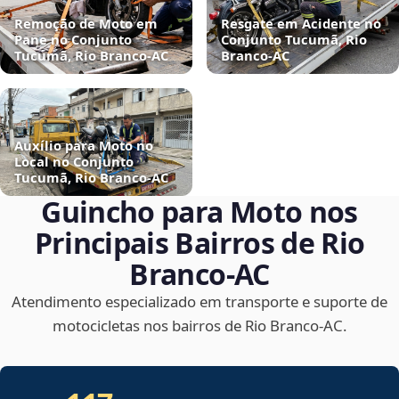
Remoção de Moto em
Resgate em Acidente no
Pane no Conjunto
Conjunto Tucumã, Rio
Tucumã, Rio Branco‑AC
Branco‑AC
Auxílio para Moto no
Local no Conjunto
Tucumã, Rio Branco‑AC
Guincho para Moto nos
Principais Bairros de Rio
Branco‑AC
Atendimento especializado em transporte e suporte de
motocicletas nos bairros de Rio Branco‑AC.