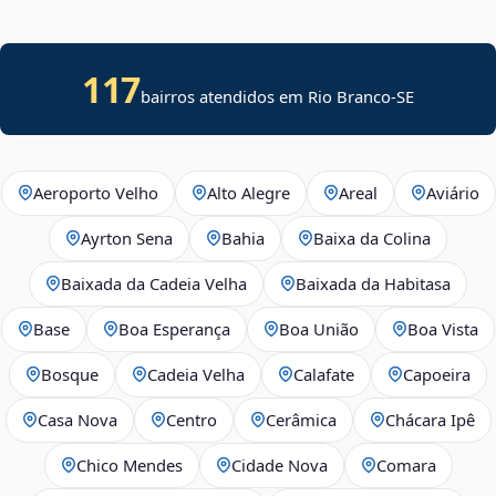
117
bairros atendidos em
Rio Branco
-
SE
Aeroporto Velho
Alto Alegre
Areal
Aviário
Ayrton Sena
Bahia
Baixa da Colina
Baixada da Cadeia Velha
Baixada da Habitasa
Base
Boa Esperança
Boa União
Boa Vista
Bosque
Cadeia Velha
Calafate
Capoeira
Casa Nova
Centro
Cerâmica
Chácara Ipê
Chico Mendes
Cidade Nova
Comara