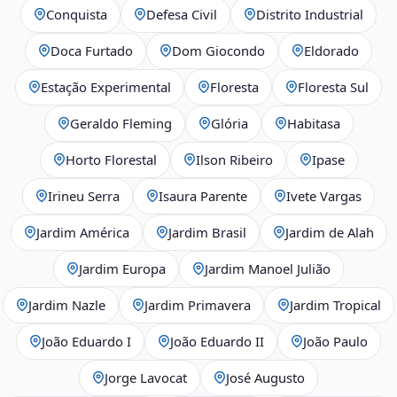
Conquista
Defesa Civil
Distrito Industrial
Doca Furtado
Dom Giocondo
Eldorado
Estação Experimental
Floresta
Floresta Sul
Geraldo Fleming
Glória
Habitasa
Horto Florestal
Ilson Ribeiro
Ipase
Irineu Serra
Isaura Parente
Ivete Vargas
Jardim América
Jardim Brasil
Jardim de Alah
Jardim Europa
Jardim Manoel Julião
Jardim Nazle
Jardim Primavera
Jardim Tropical
João Eduardo I
João Eduardo II
João Paulo
Jorge Lavocat
José Augusto