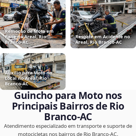
Remoção de Moto em
Pane no Areal, Rio
Resgate em Acidente no
Branco‑AC
Areal, Rio Branco‑AC
Auxílio para Moto no
Local no Areal, Rio
Branco‑AC
Guincho para Moto nos
Principais Bairros de Rio
Branco‑AC
Atendimento especializado em transporte e suporte de
motocicletas nos bairros de Rio Branco‑AC.