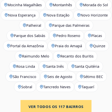
Mocinha Magalhães
Montanhês
Morada do Sol
Nova Esperança
Nova Estação
Novo Horizonte
Palheiral
Parque das Palmeiras
Parque dos Sabiás
Pedro Roseno
Placas
Portal da Amazônia
Praia do Amapá
Quinze
Raimundo Melo
Recanto dos Buritis
Rosa Linda
Santa Inês
Santa Quitéria
São Francisco
Seis de Agosto
Sétimo BEC
Sobral
Tancredo Neves
Taquarí
VER TODOS OS
117
BAIRROS