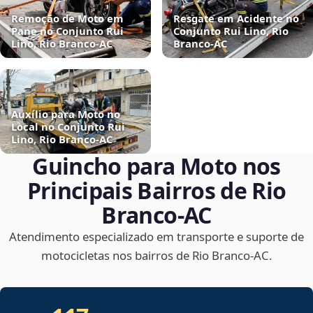
Remoção de Moto em
Resgate em Acidente no
Pane no Conjunto Rui
Conjunto Rui Lino, Rio
Lino, Rio Branco‑AC
Branco‑AC
Auxílio para Moto no
Local no Conjunto Rui
Lino, Rio Branco‑AC
Guincho para Moto nos
Principais Bairros de Rio
Branco‑AC
Atendimento especializado em transporte e suporte de
motocicletas nos bairros de Rio Branco‑AC.