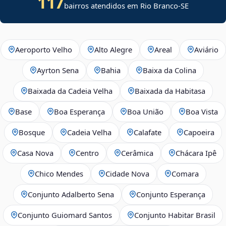
117
bairros atendidos em
Rio Branco
-
SE
Aeroporto Velho
Alto Alegre
Areal
Aviário
Ayrton Sena
Bahia
Baixa da Colina
Baixada da Cadeia Velha
Baixada da Habitasa
Base
Boa Esperança
Boa União
Boa Vista
Bosque
Cadeia Velha
Calafate
Capoeira
Casa Nova
Centro
Cerâmica
Chácara Ipê
Chico Mendes
Cidade Nova
Comara
Conjunto Adalberto Sena
Conjunto Esperança
Conjunto Guiomard Santos
Conjunto Habitar Brasil