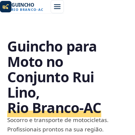
GUINCHO
RIO BRANCO
-
AC
Guincho para
Moto no
Conjunto Rui
Lino,
Rio Branco‑AC
Socorro e transporte de motocicletas.
Profissionais prontos na sua região.