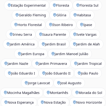
Estação Experimental
Floresta
Floresta Sul
Geraldo Fleming
Glória
Habitasa
Horto Florestal
Ilson Ribeiro
Ipase
Irineu Serra
Isaura Parente
Ivete Vargas
Jardim América
Jardim Brasil
Jardim de Alah
Jardim Europa
Jardim Manoel Julião
Jardim Nazle
Jardim Primavera
Jardim Tropical
João Eduardo I
João Eduardo II
João Paulo
Jorge Lavocat
José Augusto
Mocinha Magalhães
Montanhês
Morada do Sol
Nova Esperança
Nova Estação
Novo Horizonte