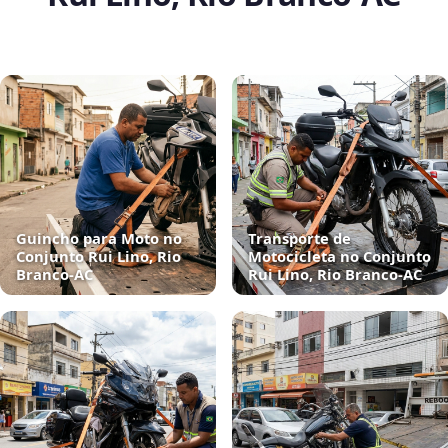
Guincho para Moto no
Transporte de
Conjunto Rui Lino, Rio
Motocicleta no Conjunto
Branco‑AC
Rui Lino, Rio Branco‑AC