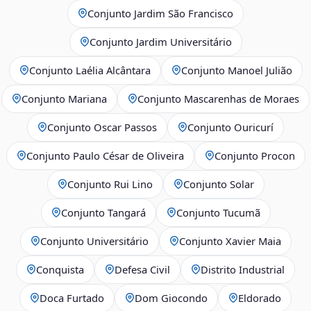
Conjunto Jardim São Francisco
Conjunto Jardim Universitário
Conjunto Laélia Alcântara
Conjunto Manoel Julião
Conjunto Mariana
Conjunto Mascarenhas de Moraes
Conjunto Oscar Passos
Conjunto Ouricurí
Conjunto Paulo César de Oliveira
Conjunto Procon
Conjunto Rui Lino
Conjunto Solar
Conjunto Tangará
Conjunto Tucumã
Conjunto Universitário
Conjunto Xavier Maia
Conquista
Defesa Civil
Distrito Industrial
Doca Furtado
Dom Giocondo
Eldorado