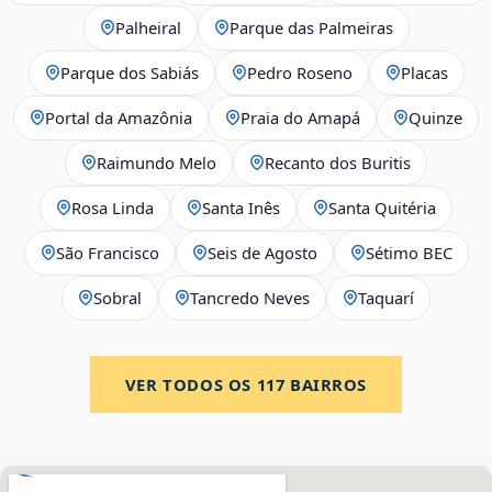
Palheiral
Parque das Palmeiras
Parque dos Sabiás
Pedro Roseno
Placas
Portal da Amazônia
Praia do Amapá
Quinze
Raimundo Melo
Recanto dos Buritis
Rosa Linda
Santa Inês
Santa Quitéria
São Francisco
Seis de Agosto
Sétimo BEC
Sobral
Tancredo Neves
Taquarí
VER TODOS OS
117
BAIRROS