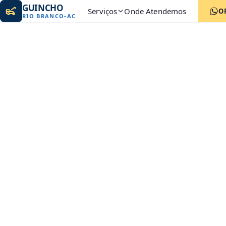
GUINCHO
Serviços
Onde Atendemos
O
RIO BRANCO
-
AC