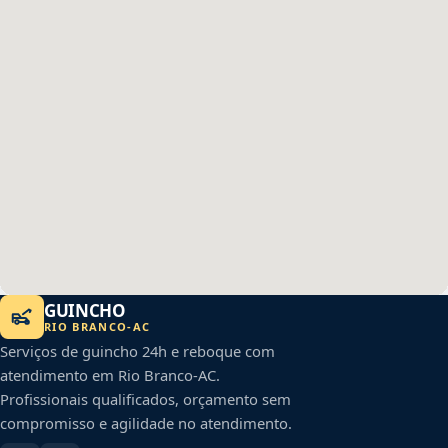
GUINCHO
RIO BRANCO
-
AC
Serviços de guincho 24h e reboque com
atendimento em
Rio Branco
-
AC
.
Profissionais qualificados, orçamento sem
compromisso e agilidade no atendimento.