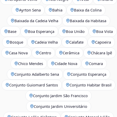
Ayrton Sena
Bahia
Baixa da Colina
Baixada da Cadeia Velha
Baixada da Habitasa
Base
Boa Esperança
Boa União
Boa Vista
Bosque
Cadeia Velha
Calafate
Capoeira
Casa Nova
Centro
Cerâmica
Chácara Ipê
Chico Mendes
Cidade Nova
Comara
Conjunto Adalberto Sena
Conjunto Esperança
Conjunto Guiomard Santos
Conjunto Habitar Brasil
Conjunto Jardim São Francisco
Conjunto Jardim Universitário
Conjunto Laélia Alcântara
Conjunto Manoel Julião