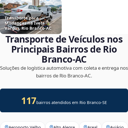
Transporte para
Mudanças na Ivete
Vargas, Rio Branco‑AC
Transporte de Veículos nos
Principais Bairros de Rio
Branco‑AC
Soluções de logística automotiva com coleta e entrega nos
bairros de Rio Branco‑AC.
117
bairros atendidos em
Rio Branco
-
SE
Aeroporto Velho
Alto Alegre
Areal
Aviário