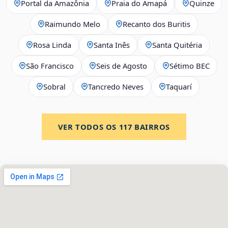
Portal da Amazônia
Praia do Amapá
Quinze
Raimundo Melo
Recanto dos Buritis
Rosa Linda
Santa Inês
Santa Quitéria
São Francisco
Seis de Agosto
Sétimo BEC
Sobral
Tancredo Neves
Taquarí
VER TODOS OS
117
BAIRROS