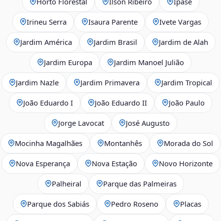
Horto Florestal
Ilson Ribeiro
Ipase
Irineu Serra
Isaura Parente
Ivete Vargas
Jardim América
Jardim Brasil
Jardim de Alah
Jardim Europa
Jardim Manoel Julião
Jardim Nazle
Jardim Primavera
Jardim Tropical
João Eduardo I
João Eduardo II
João Paulo
Jorge Lavocat
José Augusto
Mocinha Magalhães
Montanhês
Morada do Sol
Nova Esperança
Nova Estação
Novo Horizonte
Palheiral
Parque das Palmeiras
Parque dos Sabiás
Pedro Roseno
Placas