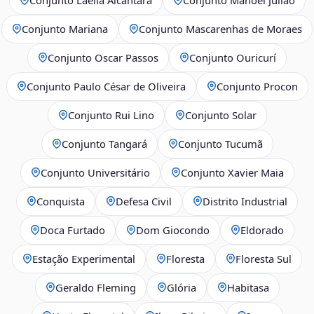
Conjunto Mariana
Conjunto Mascarenhas de Moraes
Conjunto Oscar Passos
Conjunto Ouricurí
Conjunto Paulo César de Oliveira
Conjunto Procon
Conjunto Rui Lino
Conjunto Solar
Conjunto Tangará
Conjunto Tucumã
Conjunto Universitário
Conjunto Xavier Maia
Conquista
Defesa Civil
Distrito Industrial
Doca Furtado
Dom Giocondo
Eldorado
Estação Experimental
Floresta
Floresta Sul
Geraldo Fleming
Glória
Habitasa