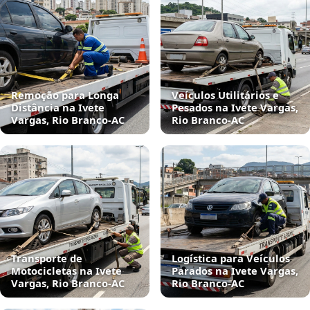
Remoção para Longa
Veículos Utilitários e
Distância na Ivete
Pesados na Ivete Vargas,
Vargas, Rio Branco‑AC
Rio Branco‑AC
Transporte de
Logística para Veículos
Motocicletas na Ivete
Parados na Ivete Vargas,
Vargas, Rio Branco‑AC
Rio Branco‑AC