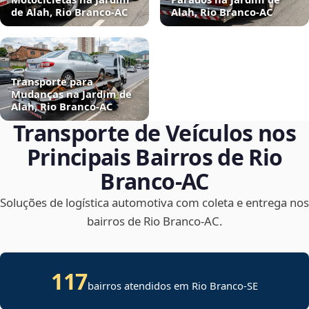
de Alah, Rio Branco‑AC
Alah, Rio Branco‑AC
Transporte para
Mudanças na Jardim de
Alah, Rio Branco‑AC
Transporte de Veículos nos
Principais Bairros de Rio
Branco‑AC
Soluções de logística automotiva com coleta e entrega nos
bairros de Rio Branco‑AC.
117
bairros atendidos em
Rio Branco
-
SE