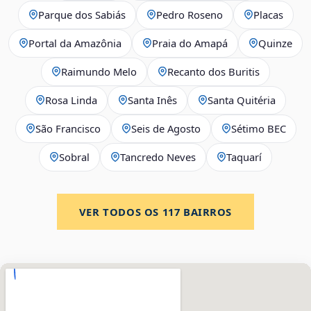
Parque dos Sabiás
Pedro Roseno
Placas
Portal da Amazônia
Praia do Amapá
Quinze
Raimundo Melo
Recanto dos Buritis
Rosa Linda
Santa Inês
Santa Quitéria
São Francisco
Seis de Agosto
Sétimo BEC
Sobral
Tancredo Neves
Taquarí
VER TODOS OS
117
BAIRROS