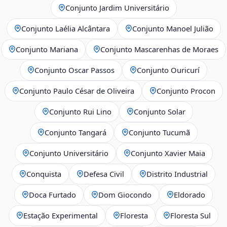
Conjunto Jardim Universitário
Conjunto Laélia Alcântara
Conjunto Manoel Julião
Conjunto Mariana
Conjunto Mascarenhas de Moraes
Conjunto Oscar Passos
Conjunto Ouricurí
Conjunto Paulo César de Oliveira
Conjunto Procon
Conjunto Rui Lino
Conjunto Solar
Conjunto Tangará
Conjunto Tucumã
Conjunto Universitário
Conjunto Xavier Maia
Conquista
Defesa Civil
Distrito Industrial
Doca Furtado
Dom Giocondo
Eldorado
Estação Experimental
Floresta
Floresta Sul