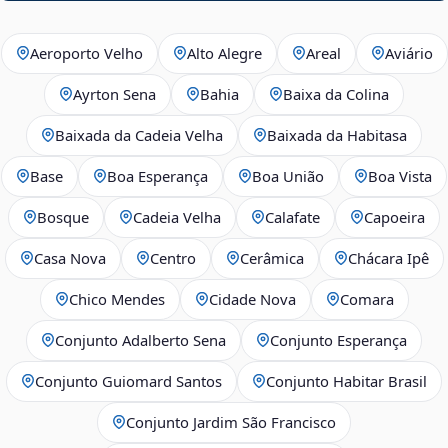
Aeroporto Velho
Alto Alegre
Areal
Aviário
Ayrton Sena
Bahia
Baixa da Colina
Baixada da Cadeia Velha
Baixada da Habitasa
Base
Boa Esperança
Boa União
Boa Vista
Bosque
Cadeia Velha
Calafate
Capoeira
Casa Nova
Centro
Cerâmica
Chácara Ipê
Chico Mendes
Cidade Nova
Comara
Conjunto Adalberto Sena
Conjunto Esperança
Conjunto Guiomard Santos
Conjunto Habitar Brasil
Conjunto Jardim São Francisco