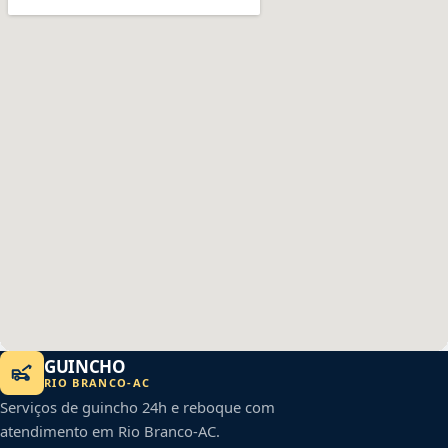
GUINCHO
RIO BRANCO
-
AC
Serviços de guincho 24h e reboque com
atendimento em
Rio Branco
-
AC
.