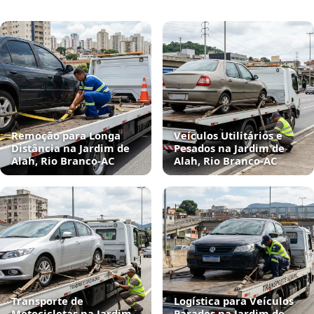
Remoção para Longa
Veículos Utilitários e
Distância na Jardim de
Pesados na Jardim de
Alah, Rio Branco‑AC
Alah, Rio Branco‑AC
Transporte de
Logística para Veículos
Motocicletas na Jardim
Parados na Jardim de