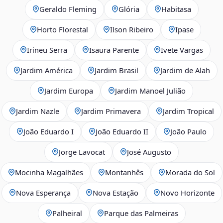
Geraldo Fleming
Glória
Habitasa
Horto Florestal
Ilson Ribeiro
Ipase
Irineu Serra
Isaura Parente
Ivete Vargas
Jardim América
Jardim Brasil
Jardim de Alah
Jardim Europa
Jardim Manoel Julião
Jardim Nazle
Jardim Primavera
Jardim Tropical
João Eduardo I
João Eduardo II
João Paulo
Jorge Lavocat
José Augusto
Mocinha Magalhães
Montanhês
Morada do Sol
Nova Esperança
Nova Estação
Novo Horizonte
Palheiral
Parque das Palmeiras