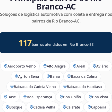
Branco‑AC
Soluções de logística automotiva com coleta e entrega nos
bairros de Rio Branco‑AC.
117
bairros atendidos em
Rio Branco
-
SE
Aeroporto Velho
Alto Alegre
Areal
Aviário
Ayrton Sena
Bahia
Baixa da Colina
Baixada da Cadeia Velha
Baixada da Habitasa
Base
Boa Esperança
Boa União
Boa Vista
Bosque
Cadeia Velha
Calafate
Capoeira