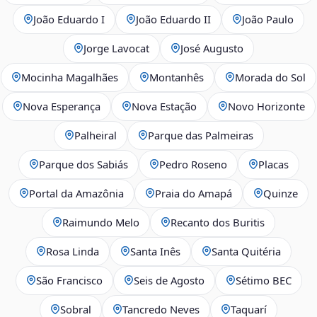
João Eduardo I
João Eduardo II
João Paulo
Jorge Lavocat
José Augusto
Mocinha Magalhães
Montanhês
Morada do Sol
Nova Esperança
Nova Estação
Novo Horizonte
Palheiral
Parque das Palmeiras
Parque dos Sabiás
Pedro Roseno
Placas
Portal da Amazônia
Praia do Amapá
Quinze
Raimundo Melo
Recanto dos Buritis
Rosa Linda
Santa Inês
Santa Quitéria
São Francisco
Seis de Agosto
Sétimo BEC
Sobral
Tancredo Neves
Taquarí