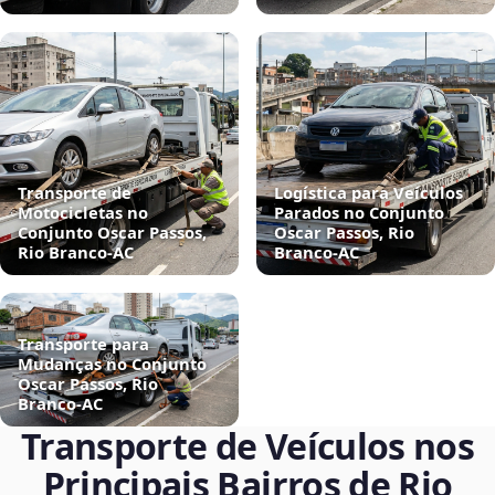
Transporte de
Logística para Veículos
Motocicletas no
Parados no Conjunto
Conjunto Oscar Passos,
Oscar Passos, Rio
Rio Branco‑AC
Branco‑AC
Transporte para
Mudanças no Conjunto
Oscar Passos, Rio
Branco‑AC
Transporte de Veículos nos
Principais Bairros de Rio