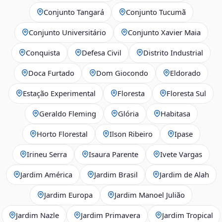
Conjunto Tangará
Conjunto Tucumã
Conjunto Universitário
Conjunto Xavier Maia
Conquista
Defesa Civil
Distrito Industrial
Doca Furtado
Dom Giocondo
Eldorado
Estação Experimental
Floresta
Floresta Sul
Geraldo Fleming
Glória
Habitasa
Horto Florestal
Ilson Ribeiro
Ipase
Irineu Serra
Isaura Parente
Ivete Vargas
Jardim América
Jardim Brasil
Jardim de Alah
Jardim Europa
Jardim Manoel Julião
Jardim Nazle
Jardim Primavera
Jardim Tropical