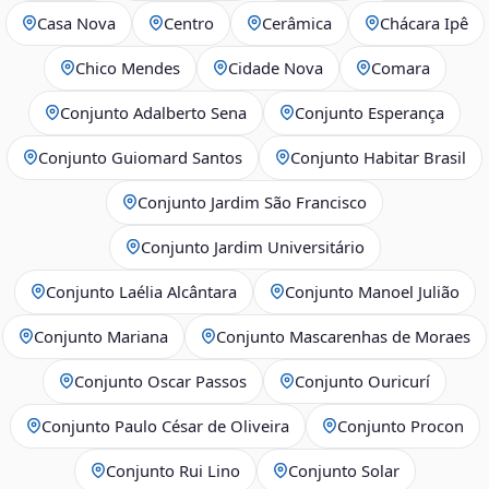
Casa Nova
Centro
Cerâmica
Chácara Ipê
Chico Mendes
Cidade Nova
Comara
Conjunto Adalberto Sena
Conjunto Esperança
Conjunto Guiomard Santos
Conjunto Habitar Brasil
Conjunto Jardim São Francisco
Conjunto Jardim Universitário
Conjunto Laélia Alcântara
Conjunto Manoel Julião
Conjunto Mariana
Conjunto Mascarenhas de Moraes
Conjunto Oscar Passos
Conjunto Ouricurí
Conjunto Paulo César de Oliveira
Conjunto Procon
Conjunto Rui Lino
Conjunto Solar